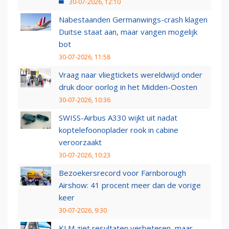
30-07-2026, 12:10
Nabestaanden Germanwings-crash klagen
Duitse staat aan, maar vangen mogelijk
bot
30-07-2026, 11:58
Vraag naar vliegtickets wereldwijd onder
druk door oorlog in het Midden-Oosten
30-07-2026, 10:36
SWISS-Airbus A330 wijkt uit nadat
koptelefoonoplader rook in cabine
veroorzaakt
30-07-2026, 10:23
Bezoekersrecord voor Farnborough
Airshow: 41 procent meer dan de vorige
keer
30-07-2026, 9:30
KLM ziet resultaten verbeteren, maar