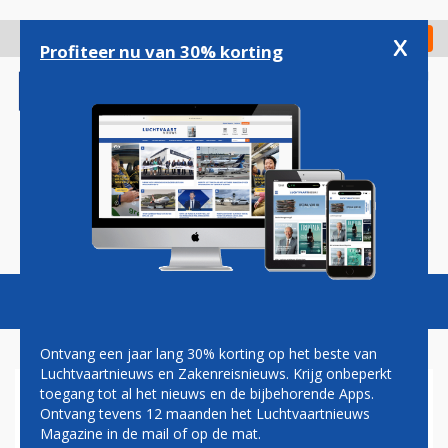
Overslaan
en
x
Digitaal Magazine
Registreer
Check in
naar
Profiteer nu van 30% korting
de
inhoud
gaan
Magazine
Podcasts
Vacatures
Toggl
naviga
Ontvang een jaar lang 30% korting op het beste van
Luchtvaartnieuws en Zakenreisnieuws. Krijg onbeperkt
toegang tot al het nieuws en de bijbehorende Apps.
AIRBUS VERHOOGT PRIJZEN
Ontvang tevens 12 maanden het Luchtvaartnieuws
VAN ALLE VLIEGTUIGTYPEN
Magazine in de mail of op de mat.