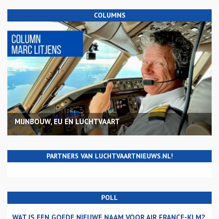
COLUMNS
MIJNBOUW, EU EN LUCHTVAART
PARTNERS VAN LUCHTVAARTNIEUWS.NL!
POLL
WAT IS EEN GOEDE NIEUWE NAAM VOOR AIR FRANCE-KLM?