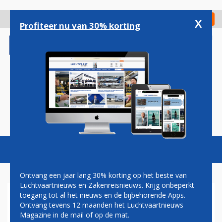
Overslaan
en
x
Digitaal Magazine
Registreer
Check in
naar
Profiteer nu van 30% korting
de
inhoud
gaan
Magazine
Podcasts
Vacatures
Toggl
naviga
Ontvang een jaar lang 30% korting op het beste van
Luchtvaartnieuws en Zakenreisnieuws. Krijg onbeperkt
toegang tot al het nieuws en de bijbehorende Apps.
AIRBUS VOORZIET EERSTE
Ontvang tevens 12 maanden het Luchtvaartnieuws
A330NEO VAN SPUITLAAG
Magazine in de mail of op de mat.