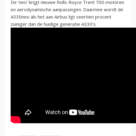
De 'neo' krijgt nieuwe Rolls-Royce Trent 700-motoren
en aerodynamische aanpassingen. Daarmee wordt de
A330neo als het aan Airbus ligt veertien procent
zuiniger dan de huidige generatie A330's.