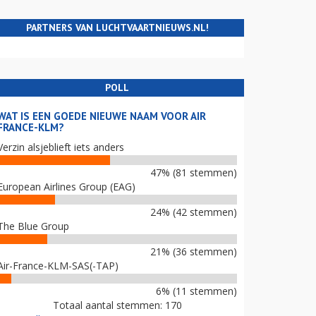
PARTNERS VAN LUCHTVAARTNIEUWS.NL!
POLL
WAT IS EEN GOEDE NIEUWE NAAM VOOR AIR
FRANCE-KLM?
Verzin alsjeblieft iets anders
47% (81 stemmen)
European Airlines Group (EAG)
24% (42 stemmen)
The Blue Group
21% (36 stemmen)
Air-France-KLM-SAS(-TAP)
6% (11 stemmen)
Totaal aantal stemmen: 170