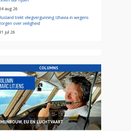
04 aug 26
Rusland trekt vliegvergunning Izhavia in wegens
zorgen over veiligheid
31 jul 26
COLUMNS
MIJNBOUW, EU EN LUCHTVAART