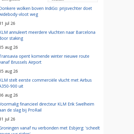
Donkere wolken boven IndiGo: prijsvechter doet
widebody-vloot weg
31 jul 26
KLM annuleert meerdere vluchten naar Barcelona
door staking
05 aug 26
Transavia opent komende winter nieuwe route
vanaf Brussels Airport
05 aug 26
KLM stelt eerste commerciële vlucht met Airbus
A350-900 uit
06 aug 26
Voormalig financieel directeur KLM Erik Swelheim
aan de slag bij ProRail
31 jul 26
Groningen vanaf nu verbonden met Esbjerg: 'scheelt
zeven uur rijden'