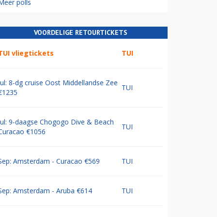
Meer polls
VOORDELIGE RETOURTICKETS
TUI vliegtickets
TUI
Jul: 8-dg cruise Oost Middellandse Zee
TUI
€1235
Jul: 9-daagse Chogogo Dive & Beach
TUI
Curacao €1056
Sep: Amsterdam - Curacao €569
TUI
Sep: Amsterdam - Aruba €614
TUI