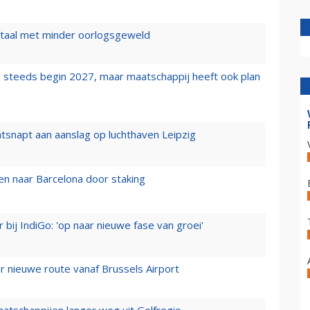
wartaal met minder oorlogsgeweld
 steeds begin 2027, maar maatschappij heeft ook plan
tsnapt aan aanslag op luchthaven Leipzig
n naar Barcelona door staking
 bij IndiGo: 'op naar nieuwe fase van groei'
 nieuwe route vanaf Brussels Airport
aatschappijen langer weg uit Golfregio