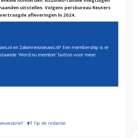
‘enkele honderden’ A320neo-familie vliegtuigen
 maanden uitstellen. Volgens persbureau Reuters
vertraagde afleveringen in 2024.
ws.nl en Zakenreisnieuws.nl? Een membership is er
erstaande 'Word nu member' button voor meer
nieuwsbrief
Tip de redactie