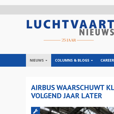
Overslaan
en
naar
de
inhoud
gaan
NIEUWS
COLUMNS & BLOGS
CAREER
AIRBUS WAARSCHUWT KL
VOLGEND JAAR LATER