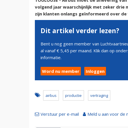
TOULOUSE - Airbus moet de aflevering van 
volgend jaar waarschijnlijk met zeker drie
zijn klanten onlangs geïnformeerd over de 
Dit artikel verder lezen?
Bent u nog geen member van Luchtvaartnieu
al vanaf € 5,45 per maand. Klik dan op ond
informatie.
Word nu member
Inloggen
airbus
productie
vertraging
Verstuur per e-mail
Meld u aan voor de 