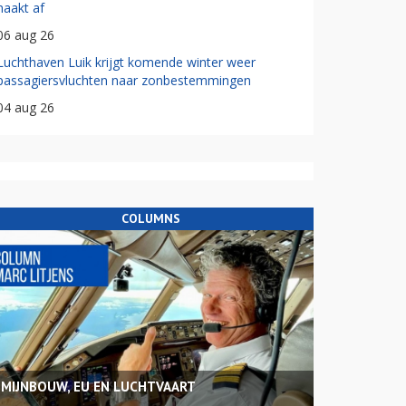
haakt af
06 aug 26
Luchthaven Luik krijgt komende winter weer
passagiersvluchten naar zonbestemmingen
04 aug 26
COLUMNS
MIJNBOUW, EU EN LUCHTVAART