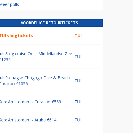
Meer polls
VOORDELIGE RETOURTICKETS
TUI vliegtickets
TUI
Jul: 8-dg cruise Oost Middellandse Zee
TUI
€1235
Jul: 9-daagse Chogogo Dive & Beach
TUI
Curacao €1056
Sep: Amsterdam - Curacao €569
TUI
Sep: Amsterdam - Aruba €614
TUI