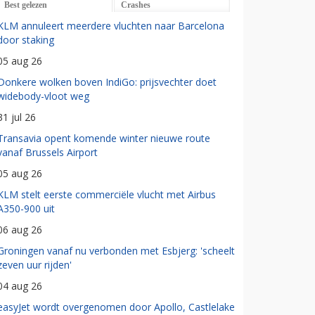
Best gelezen
Crashes
KLM annuleert meerdere vluchten naar Barcelona
door staking
05 aug 26
Donkere wolken boven IndiGo: prijsvechter doet
widebody-vloot weg
31 jul 26
Transavia opent komende winter nieuwe route
vanaf Brussels Airport
05 aug 26
KLM stelt eerste commerciële vlucht met Airbus
A350-900 uit
06 aug 26
Groningen vanaf nu verbonden met Esbjerg: 'scheelt
zeven uur rijden'
04 aug 26
easyJet wordt overgenomen door Apollo, Castlelake