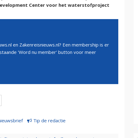
Development Center voor het waterstofproject
ws.nl en Zakenreisnieuws.nl? Een membership is er
erstaande 'Word nu member' button voor meer
nieuwsbrief
Tip de redactie