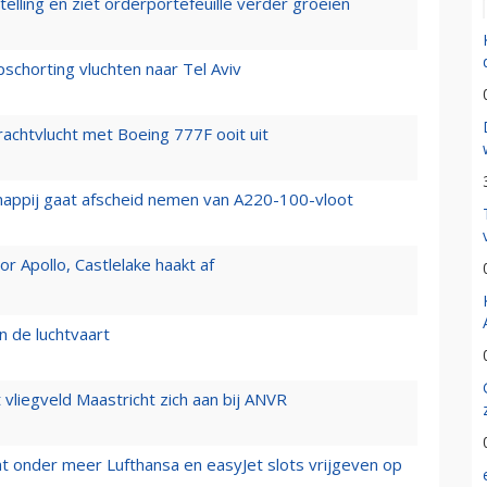
elling en ziet orderportefeuille verder groeien
chorting vluchten naar Tel Aviv
vrachtvlucht met Boeing 777F ooit uit
happij gaat afscheid nemen van A220-100-vloot
 Apollo, Castlelake haakt af
n de luchtvaart
t vliegveld Maastricht zich aan bij ANVR
t onder meer Lufthansa en easyJet slots vrijgeven op