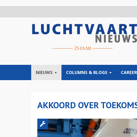
Overslaan
en
naar
de
inhoud
gaan
NIEUWS
COLUMNS & BLOGS
CAREER
AKKOORD OVER TOEKOMS