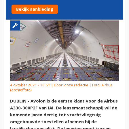
A330-300P2F
Bekijk aanbieding
4 oktober 2021 - 16:51 | Door:
onze redactie
| Foto: Airbus
(archieffoto)
DUBLIN - Avolon is de eerste klant voor de Airbus
A330-300P2F van IAI. De leasemaatschappij wil de
komende jaren dertig tot vrachtvliegtuig
omgebouwde toestellen afnemen bij de
Israëlische specialist. De levering moet tussen