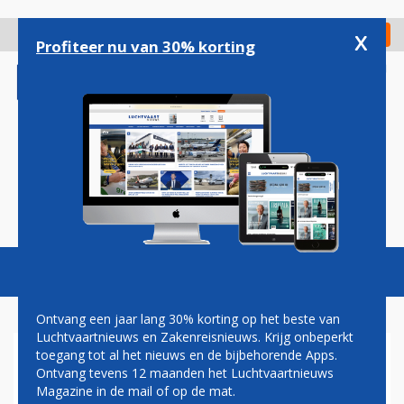
Overslaan
en
x
Digitaal Magazine
Registreer
Check in
naar
Profiteer nu van 30% korting
de
inhoud
gaan
Magazine
Podcasts
Vacatures
Toggl
naviga
Ontvang een jaar lang 30% korting op het beste van
Luchtvaartnieuws en Zakenreisnieuws. Krijg onbeperkt
toegang tot al het nieuws en de bijbehorende Apps.
AVOLON EERSTE KLANT
Ontvang tevens 12 maanden het Luchtvaartnieuws
VOOR ISRAËLISCHE AIRBUS
Magazine in de mail of op de mat.