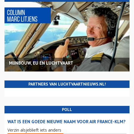
MIJNBOUW, EU EN LUCHTVAART
PARTNERS VAN LUCHTVAARTNIEUWS.NL!
POLL
WAT IS EEN GOEDE NIEUWE NAAM VOOR AIR FRANCE-KLM?
Verzin alsjeblieft iets anders