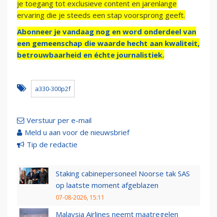
je toegang tot exclusieve content en jarenlange
ervaring die je steeds een stap voorsprong geeft.
Abonneer je vandaag nog en word onderdeel van
een gemeenschap die waarde hecht aan kwaliteit,
betrouwbaarheid en échte journalistiek.
a330-300p2f
Verstuur per e-mail
Meld u aan voor de nieuwsbrief
Tip de redactie
Staking cabinepersoneel Noorse tak SAS
op laatste moment afgeblazen
07-08-2026, 15:11
Malaysia Airlines neemt maatregelen