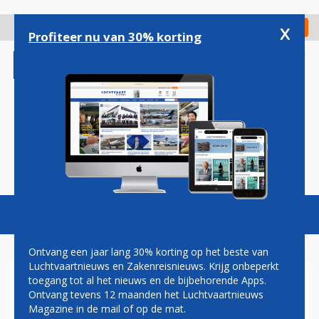
Overslaan
en
x
Digitaal Magazine
Registreer
Check in
naar
Profiteer nu van 30% korting
de
inhoud
gaan
Magazine
Podcasts
Vacatures
Toggl
naviga
Ontvang een jaar lang 30% korting op het beste van
Luchtvaartnieuws en Zakenreisnieuws. Krijg onbeperkt
toegang tot al het nieuws en de bijbehorende Apps.
BOEING: LOW COST CARRIERS
Ontvang tevens 12 maanden het Luchtvaartnieuws
EN TOERISME DRIJVERS
Magazine in de mail of op de mat.