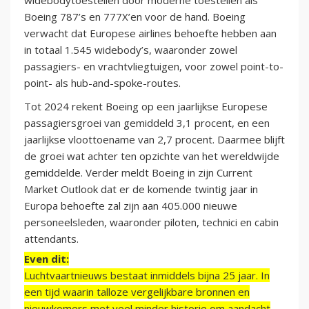
widebodytoestellen door moderne toestellen als
Boeing 787’s en 777X’en voor de hand. Boeing
verwacht dat Europese airlines behoefte hebben aan
in totaal 1.545 widebody’s, waaronder zowel
passagiers- en vrachtvliegtuigen, voor zowel point-to-
point- als hub-and-spoke-routes.
Tot 2024 rekent Boeing op een jaarlijkse Europese
passagiersgroei van gemiddeld 3,1 procent, en een
jaarlijkse vloottoename van 2,7 procent. Daarmee blijft
de groei wat achter ten opzichte van het wereldwijde
gemiddelde. Verder meldt Boeing in zijn Current
Market Outlook dat er de komende twintig jaar in
Europa behoefte zal zijn aan 405.000 nieuwe
personeelsleden, waaronder piloten, technici en cabin
attendants.
Even dit:
Luchtvaartnieuws bestaat inmiddels bijna 25 jaar. In
een tijd waarin talloze vergelijkbare bronnen en
nieuwkomers met veel minder historie om aandacht