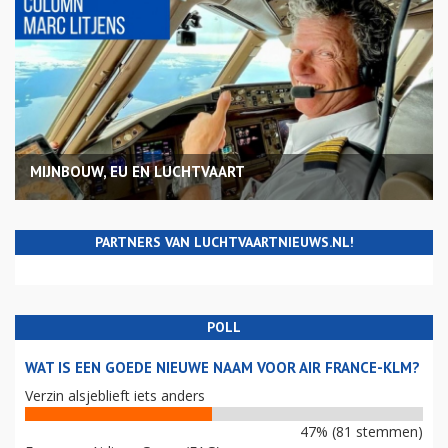
MIJNBOUW, EU EN LUCHTVAART
PARTNERS VAN LUCHTVAARTNIEUWS.NL!
POLL
WAT IS EEN GOEDE NIEUWE NAAM VOOR AIR FRANCE-KLM?
Verzin alsjeblieft iets anders
47% (81 stemmen)