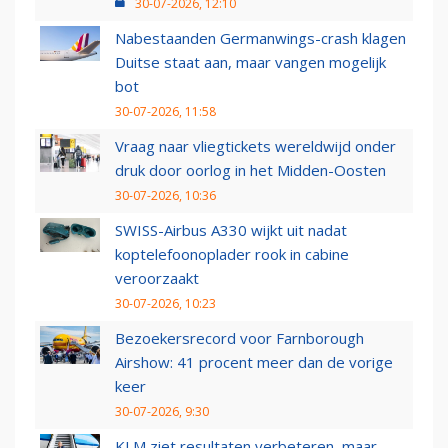
30-07-2026, 12:10
Nabestaanden Germanwings-crash klagen
Duitse staat aan, maar vangen mogelijk
bot
30-07-2026, 11:58
Vraag naar vliegtickets wereldwijd onder
druk door oorlog in het Midden-Oosten
30-07-2026, 10:36
SWISS-Airbus A330 wijkt uit nadat
koptelefoonoplader rook in cabine
veroorzaakt
30-07-2026, 10:23
Bezoekersrecord voor Farnborough
Airshow: 41 procent meer dan de vorige
keer
30-07-2026, 9:30
KLM ziet resultaten verbeteren, maar