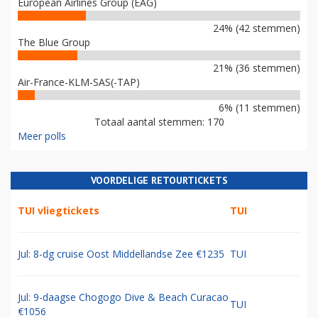
European Airlines Group (EAG)
24% (42 stemmen)
The Blue Group
21% (36 stemmen)
Air-France-KLM-SAS(-TAP)
6% (11 stemmen)
Totaal aantal stemmen: 170
Meer polls
VOORDELIGE RETOURTICKETS
TUI vliegtickets
TUI
Jul: 8-dg cruise Oost Middellandse Zee €1235
TUI
Jul: 9-daagse Chogogo Dive & Beach Curacao
TUI
€1056