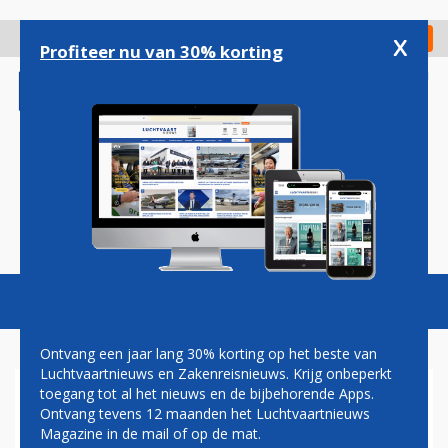
Overslaan
en
x
Digitaal Magazine
Registreer
Check in
naar
Profiteer nu van 30% korting
de
inhoud
gaan
Magazine
Podcasts
Vacatures
Toggl
naviga
Ontvang een jaar lang 30% korting op het beste van
Luchtvaartnieuws en Zakenreisnieuws. Krijg onbeperkt
toegang tot al het nieuws en de bijbehorende Apps.
BOEING SCANEAGLE
Ontvang tevens 12 maanden het Luchtvaartnieuws
AANWEZIG OP AIR SHOW
Magazine in de mail of op de mat.