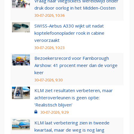
Vraag naar vliegtickets wereldwijd onder
druk door oorlog in het Midden-Oosten
30-07-2026, 10:36
SWISS-Airbus A330 wijkt uit nadat
koptelefoonoplader rook in cabine
veroorzaakt
30-07-2026, 10:23
Bezoekersrecord voor Farnborough
Airshow: 41 procent meer dan de vorige
keer
30-07-2026, 9:30
KLM ziet resultaten verbeteren, maar
achteroverleunen is geen optie:
‘Realistisch blijven’
30-07-2026, 9:29
KLM laat verbetering zien in tweede
kwartaal, maar de weg is nog lang