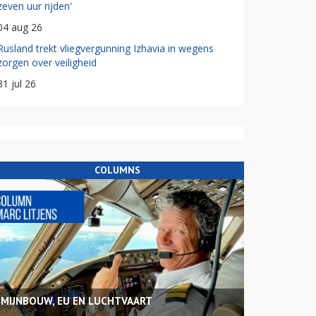
zeven uur rijden'
04 aug 26
Rusland trekt vliegvergunning Izhavia in wegens
zorgen over veiligheid
31 jul 26
COLUMNS
MIJNBOUW, EU EN LUCHTVAART