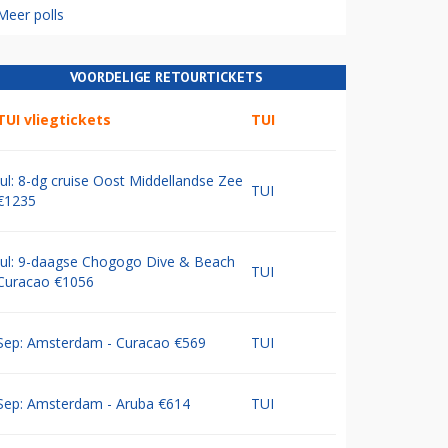
Meer polls
VOORDELIGE RETOURTICKETS
TUI vliegtickets
TUI
Jul: 8-dg cruise Oost Middellandse Zee
TUI
€1235
Jul: 9-daagse Chogogo Dive & Beach
TUI
Curacao €1056
Sep: Amsterdam - Curacao €569
TUI
Sep: Amsterdam - Aruba €614
TUI