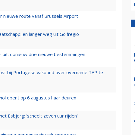
 nieuwe route vanaf Brussels Airport
aatschappijen langer weg uit Golfregio
er uit: opnieuw drie nieuwe bestemmingen
rust bij Portugese vakbond over overname TAP te
hol opent op 6 augustus haar deuren
t Esbjerg: 'scheelt zeven uur rijden'
 winter weer passagiersvluchten naar