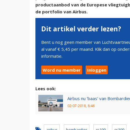
productaanbod van de Europese vliegtuig
de portfolio van Airbus.
Dit artikel verder lezen?
Bent u nog geen member van Luchtvaartnieu
al vanaf € 5,45 per maand. Klik dan op ond
informatie.
Word nu member
Inloggen
Lees ook:
Airbus nu 'baas' van Bombardie
02-07-2018, 8:46
airbus
bombardier
cs100
cs300