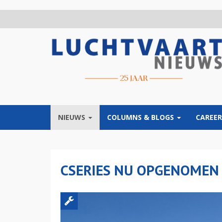
Overslaan
en
naar
de
inhoud
gaan
NIEUWS
COLUMNS & BLOGS
CAREER
CSERIES NU OPGENOMEN