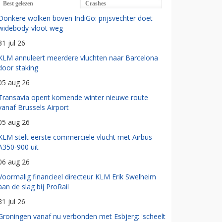
Best gelezen
Crashes
Donkere wolken boven IndiGo: prijsvechter doet
widebody-vloot weg
31 jul 26
KLM annuleert meerdere vluchten naar Barcelona
door staking
05 aug 26
Transavia opent komende winter nieuwe route
vanaf Brussels Airport
05 aug 26
KLM stelt eerste commerciële vlucht met Airbus
A350-900 uit
06 aug 26
Voormalig financieel directeur KLM Erik Swelheim
aan de slag bij ProRail
31 jul 26
Groningen vanaf nu verbonden met Esbjerg: 'scheelt