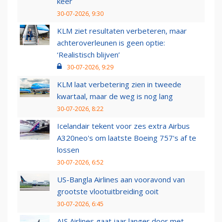
keer
30-07-2026, 9:30
KLM ziet resultaten verbeteren, maar
achteroverleunen is geen optie:
‘Realistisch blijven’
30-07-2026, 9:29
KLM laat verbetering zien in tweede
kwartaal, maar de weg is nog lang
30-07-2026, 8:22
Icelandair tekent voor zes extra Airbus
A320neo's om laatste Boeing 757's af te
lossen
30-07-2026, 6:52
US-Bangla Airlines aan vooravond van
grootste vlootuitbreiding ooit
30-07-2026, 6:45
AIS Airlines gaat jaar langer door met