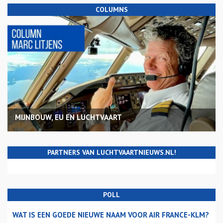
COLUMNS
MIJNBOUW, EU EN LUCHTVAART
PARTNERS VAN LUCHTVAARTNIEUWS.NL!
POLL
WAT IS EEN GOEDE NIEUWE NAAM VOOR AIR FRANCE-KLM?