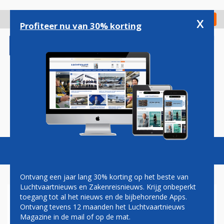
Overslaan
en
x
Digitaal Magazine
Registreer
Check in
naar
Profiteer nu van 30% korting
de
inhoud
gaan
Magazine
Podcasts
Vacatures
Toggl
naviga
Ontvang een jaar lang 30% korting op het beste van
Luchtvaartnieuws en Zakenreisnieuws. Krijg onbeperkt
toegang tot al het nieuws en de bijbehorende Apps.
EERSTE TESTVLIEGTUIG
Ontvang tevens 12 maanden het Luchtvaartnieuws
LANDT OP SINT-MAARTEN
Magazine in de mail of op de mat.