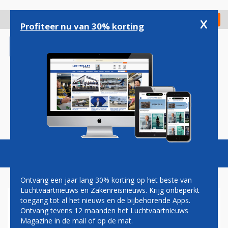
Overslaan
en
x
Digitaal Magazine
Registreer
Check in
naar
Profiteer nu van 30% korting
de
inhoud
gaan
Magazine
Podcasts
Vacatures
Toggl
naviga
Ontvang een jaar lang 30% korting op het beste van
Luchtvaartnieuws en Zakenreisnieuws. Krijg onbeperkt
toegang tot al het nieuws en de bijbehorende Apps.
EFFICI&#235NT
Ontvang tevens 12 maanden het Luchtvaartnieuws
ONWEERSBUIEN VERMIJDEN
Magazine in de mail of op de mat.