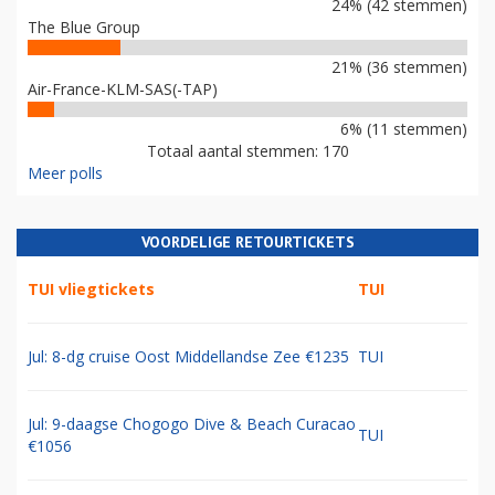
24% (42 stemmen)
The Blue Group
21% (36 stemmen)
Air-France-KLM-SAS(-TAP)
6% (11 stemmen)
Totaal aantal stemmen: 170
Meer polls
VOORDELIGE RETOURTICKETS
TUI vliegtickets
TUI
Jul: 8-dg cruise Oost Middellandse Zee €1235
TUI
Jul: 9-daagse Chogogo Dive & Beach Curacao
TUI
€1056