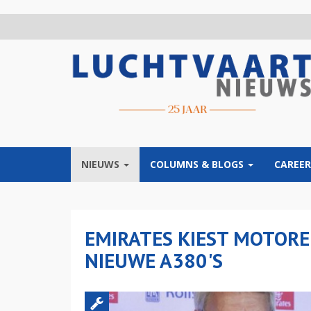
Overslaan
en
naar
de
inhoud
gaan
NIEUWS
COLUMNS & BLOGS
CAREER
EMIRATES KIEST MOTORE
NIEUWE A380'S