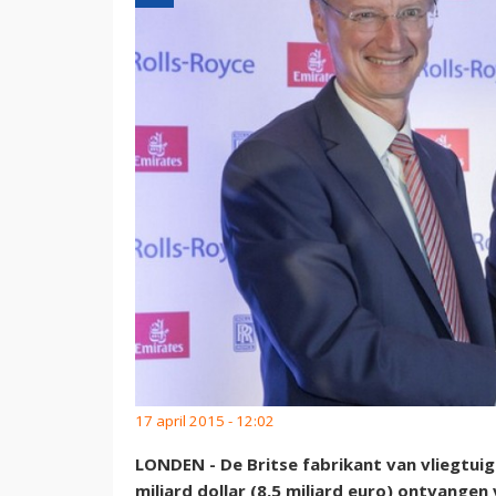
17 april 2015 - 12:02
LONDEN - De Britse fabrikant van vliegtui
miljard dollar (8,5 miljard euro) ontvang