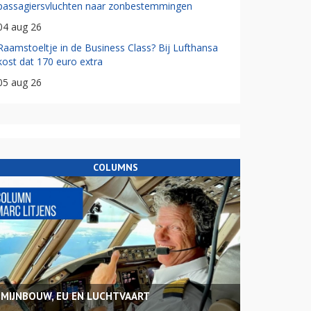
passagiersvluchten naar zonbestemmingen
04 aug 26
Raamstoeltje in de Business Class? Bij Lufthansa
kost dat 170 euro extra
05 aug 26
COLUMNS
MIJNBOUW, EU EN LUCHTVAART