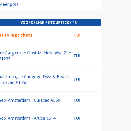
Meer polls
VOORDELIGE RETOURTICKETS
TUI vliegtickets
TUI
Jul: 8-dg cruise Oost Middellandse Zee
TUI
€1235
Jul: 9-daagse Chogogo Dive & Beach
TUI
Curacao €1056
Sep: Amsterdam - Curacao €569
TUI
Sep: Amsterdam - Aruba €614
TUI