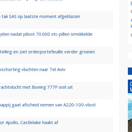
 tak SAS op laatste moment afgeblazen
elen nadat piloot 70.000 xtc-pillen smokkelde
elling en ziet orderportefeuille verder groeien
chorting vluchten naar Tel Aviv
vrachtvlucht met Boeing 777F ooit uit
happij gaat afscheid nemen van A220-100-vloot
 Apollo, Castlelake haakt af