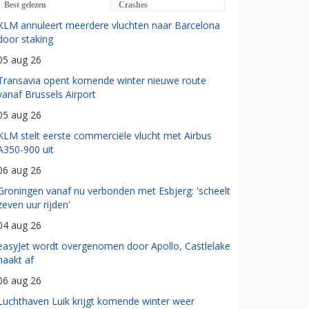
Best gelezen
Crashes
KLM annuleert meerdere vluchten naar Barcelona
door staking
05 aug 26
Transavia opent komende winter nieuwe route
vanaf Brussels Airport
05 aug 26
KLM stelt eerste commerciële vlucht met Airbus
A350-900 uit
06 aug 26
Groningen vanaf nu verbonden met Esbjerg: 'scheelt
zeven uur rijden'
04 aug 26
easyJet wordt overgenomen door Apollo, Castlelake
haakt af
06 aug 26
Luchthaven Luik krijgt komende winter weer