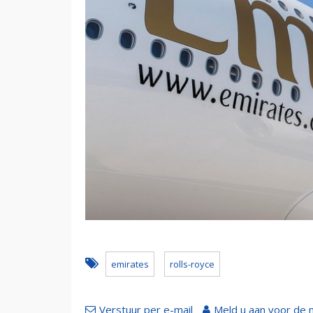
emirates
rolls-royce
Verstuur per e-mail
Meld u aan voor de 