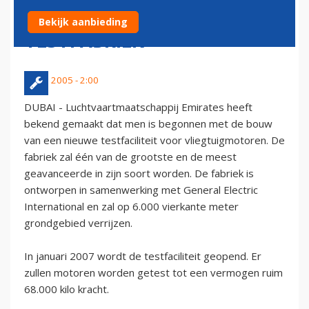
VLIEGTUIGMOTOREN
Bekijk aanbieding
TESTFABRIEK
11 juli 2005 - 2:00
DUBAI - Luchtvaartmaatschappij Emirates heeft
bekend gemaakt dat men is begonnen met de bouw
van een nieuwe testfaciliteit voor vliegtuigmotoren. De
fabriek zal één van de grootste en de meest
geavanceerde in zijn soort worden. De fabriek is
ontworpen in samenwerking met General Electric
International en zal op 6.000 vierkante meter
grondgebied verrijzen.
In januari 2007 wordt de testfaciliteit geopend. Er
zullen motoren worden getest tot een vermogen ruim
68.000 kilo kracht.