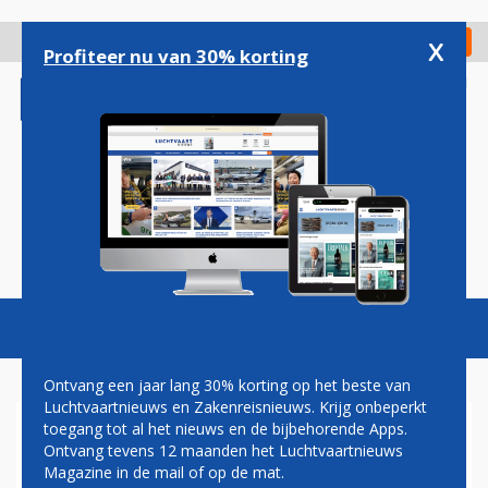
Overslaan
en
x
Digitaal Magazine
Registreer
Check in
naar
Profiteer nu van 30% korting
de
inhoud
gaan
Magazine
Podcasts
Vacatures
Toggl
naviga
Ontvang een jaar lang 30% korting op het beste van
Luchtvaartnieuws en Zakenreisnieuws. Krijg onbeperkt
toegang tot al het nieuws en de bijbehorende Apps.
EMIRATES START MET DE
Ontvang tevens 12 maanden het Luchtvaartnieuws
BOUW VAN
Magazine in de mail of op de mat.