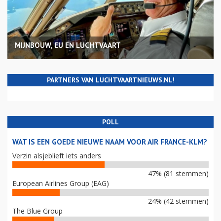
MIJNBOUW, EU EN LUCHTVAART
PARTNERS VAN LUCHTVAARTNIEUWS.NL!
POLL
WAT IS EEN GOEDE NIEUWE NAAM VOOR AIR FRANCE-KLM?
Verzin alsjeblieft iets anders
47% (81 stemmen)
European Airlines Group (EAG)
24% (42 stemmen)
The Blue Group