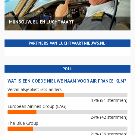
MIJNBOUW, EU EN LUCHTVAART
PARTNERS VAN LUCHTVAARTNIEUWS.NL!
POLL
WAT IS EEN GOEDE NIEUWE NAAM VOOR AIR FRANCE-KLM?
Verzin alsjeblieft iets anders
47% (81 stemmen)
European Airlines Group (EAG)
24% (42 stemmen)
The Blue Group
21% (36 stemmen)