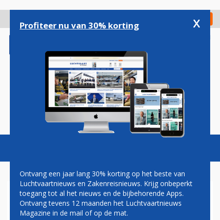
Overslaan
en
x
Digitaal Magazine
Registreer
Check in
naar
Profiteer nu van 30% korting
de
inhoud
gaan
Magazine
Podcasts
Vacatures
Toggl
naviga
Ontvang een jaar lang 30% korting op het beste van
Luchtvaartnieuws en Zakenreisnieuws. Krijg onbeperkt
toegang tot al het nieuws en de bijbehorende Apps.
FOKKER-REUNIE PRECIES
Ontvang tevens 12 maanden het Luchtvaartnieuws
TIEN JAAR NA
Magazine in de mail of op de mat.