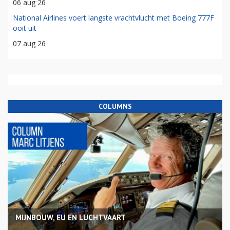
06 aug 26
National Airlines voert langste vrachtvlucht met Boeing 777F
ooit uit
07 aug 26
COLUMNS
MIJNBOUW, EU EN LUCHTVAART