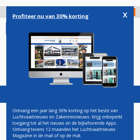
Overslaan
en
x
Digitaal Magazine
Registreer
Check in
naar
Profiteer nu van 30% korting
de
inhoud
gaan
Magazine
Podcasts
Vacatures
Toggl
naviga
Ontvang een jaar lang 30% korting op het beste van
Luchtvaartnieuws en Zakenreisnieuws. Krijg onbeperkt
toegang tot al het nieuws en de bijbehorende Apps.
GE DENKT NA OVER
Ontvang tevens 12 maanden het Luchtvaartnieuws
INVESTEREN IN MOTOR
Magazine in de mail of op de mat.