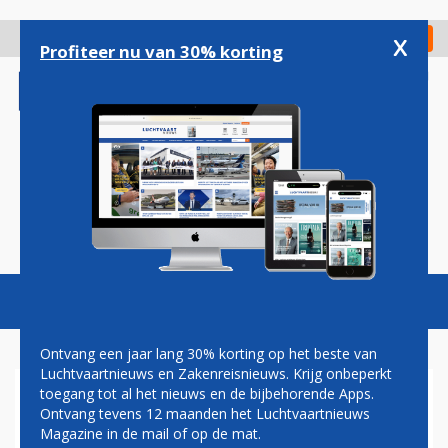
Overslaan
en
x
Digitaal Magazine
Registreer
Check in
naar
Profiteer nu van 30% korting
de
inhoud
gaan
Magazine
Podcasts
Vacatures
Toggl
naviga
Ontvang een jaar lang 30% korting op het beste van
Luchtvaartnieuws en Zakenreisnieuws. Krijg onbeperkt
toegang tot al het nieuws en de bijbehorende Apps.
'KOMST JSF ZORGT VOOR
Ontvang tevens 12 maanden het Luchtvaartnieuws
DUIZENDEN BANEN IN
Magazine in de mail of op de mat.