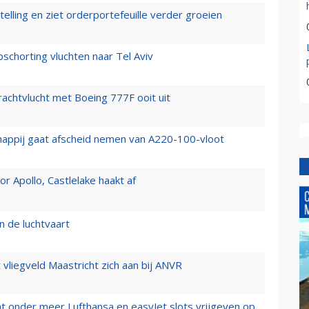
elling en ziet orderportefeuille verder groeien
chorting vluchten naar Tel Aviv
vrachtvlucht met Boeing 777F ooit uit
happij gaat afscheid nemen van A220-100-vloot
 Apollo, Castlelake haakt af
n de luchtvaart
t vliegveld Maastricht zich aan bij ANVR
t onder meer Lufthansa en easyJet slots vrijgeven op