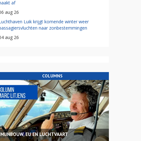
haakt af
06 aug 26
Luchthaven Luik krijgt komende winter weer
passagiersvluchten naar zonbestemmingen
04 aug 26
COLUMNS
MIJNBOUW, EU EN LUCHTVAART