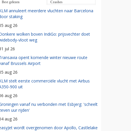
Best gelezen
Crashes
KLM annuleert meerdere vluchten naar Barcelona
door staking
05 aug 26
Donkere wolken boven IndiGo: prijsvechter doet
widebody-vloot weg
31 jul 26
Transavia opent komende winter nieuwe route
vanaf Brussels Airport
05 aug 26
KLM stelt eerste commerciële vlucht met Airbus
A350-900 uit
06 aug 26
Groningen vanaf nu verbonden met Esbjerg: 'scheelt
zeven uur rijden'
04 aug 26
easyJet wordt overgenomen door Apollo, Castlelake