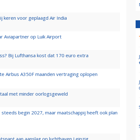
j keren voor geplaagd Air India
r Aviapartner op Luik Airport
ss? Bij Lufthansa kost dat 170 euro extra
rste Airbus A350F maanden vertraging oplopen
wartaal met minder oorlogsgeweld
 steeds begin 2027, maar maatschappij heeft ook plan
tsnapt aan aanslag op luchthaven Leipzig