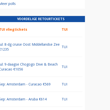
Meer polls
VOORDELIGE RETOURTICKETS
TUI vliegtickets
TUI
Jul: 8-dg cruise Oost Middellandse Zee
TUI
€1235
Jul: 9-daagse Chogogo Dive & Beach
TUI
Curacao €1056
Sep: Amsterdam - Curacao €569
TUI
Sep: Amsterdam - Aruba €614
TUI