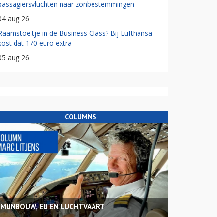
passagiersvluchten naar zonbestemmingen
04 aug 26
Raamstoeltje in de Business Class? Bij Lufthansa
kost dat 170 euro extra
05 aug 26
COLUMNS
MIJNBOUW, EU EN LUCHTVAART