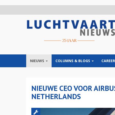
Overslaan
en
naar
de
inhoud
gaan
NIEUWS
COLUMNS & BLOGS
CAREER
NIEUWE CEO VOOR AIRBU
NETHERLANDS