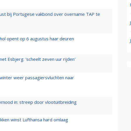
rust bij Portugese vakbond over overname TAP te
hol opent op 6 augustus haar deuren
t Esbjerg: 'scheelt zeven uur rijden'
 winter weer passagiersvluchten naar
ernood in: streep door vlootuitbreiding
ukken winst Lufthansa hard omlaag