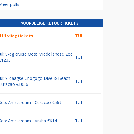
Meer polls
VOORDELIGE RETOURTICKETS
TUI vliegtickets
TUI
Jul: 8-dg cruise Oost Middellandse Zee
TUI
€1235
Jul: 9-daagse Chogogo Dive & Beach
TUI
Curacao €1056
Sep: Amsterdam - Curacao €569
TUI
Sep: Amsterdam - Aruba €614
TUI