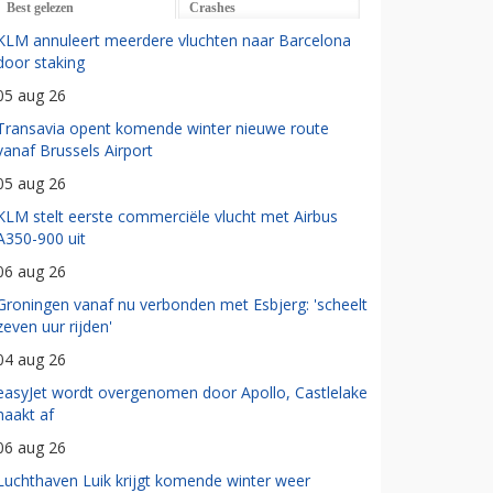
Best gelezen
Crashes
KLM annuleert meerdere vluchten naar Barcelona
door staking
05 aug 26
Transavia opent komende winter nieuwe route
vanaf Brussels Airport
05 aug 26
KLM stelt eerste commerciële vlucht met Airbus
A350-900 uit
06 aug 26
Groningen vanaf nu verbonden met Esbjerg: 'scheelt
zeven uur rijden'
04 aug 26
easyJet wordt overgenomen door Apollo, Castlelake
haakt af
06 aug 26
Luchthaven Luik krijgt komende winter weer