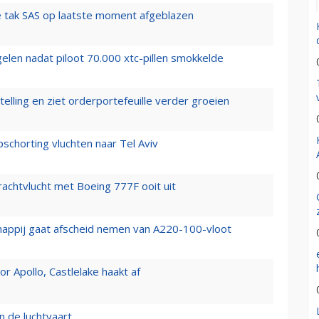
 tak SAS op laatste moment afgeblazen
elen nadat piloot 70.000 xtc-pillen smokkelde
elling en ziet orderportefeuille verder groeien
chorting vluchten naar Tel Aviv
vrachtvlucht met Boeing 777F ooit uit
happij gaat afscheid nemen van A220-100-vloot
 Apollo, Castlelake haakt af
n de luchtvaart