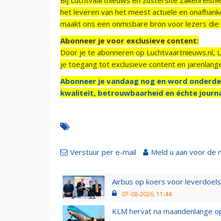
het leveren van het meest actuele en onafhankel
maakt ons een onmisbare bron voor lezers die g
Abonneer je voor exclusieve content:
Door je te abonneren op Luchtvaartnieuws.nl, 
je toegang tot exclusieve content en jarenlang
Abonneer je vandaag nog en word onderde
kwaliteit, betrouwbaarheid en échte journa
Verstuur per e-mail
Meld u aan voor de 
Airbus op koers voor leverdoelst
07-08-2026, 11:44
KLM hervat na maandenlange ops