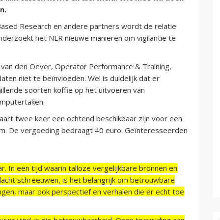
n.
sed Research en andere partners wordt de relatie
nderzoekt het NLR nieuwe manieren om vigilantie te
is van den Oever, Operator Performance & Training,
en niet te beïnvloeden. Wel is duidelijk dat er
llende soorten koffie op het uitvoeren van
omputertaken.
art twee keer een ochtend beschikbaar zijn voor een
am. De vergoeding bedraagt 40 euro. Geïnteresseerden
r. In een tijd waarin talloze vergelijkbare bronnen en
acht schreeuwen, is het belangrijk om betrouwbare
ngen, maar ook perspectief en verhalen die er echt toe
ieuws vind je die betrouwbaarheid. Onze toewijding aan