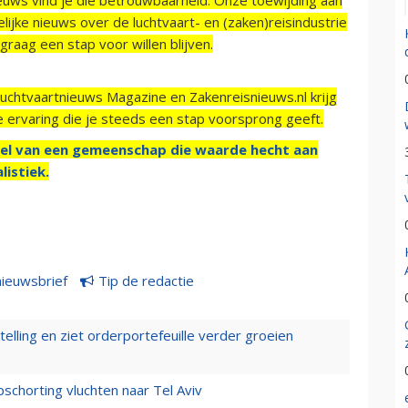
ijke nieuws over de luchtvaart- en (zaken)reisindustrie
raag een stap voor willen blijven.
Luchtvaartnieuws Magazine en Zakenreisnieuws.nl krijg
e ervaring die je steeds een stap voorsprong geeft.
el van een gemeenschap die waarde hecht aan
listiek.
nieuwsbrief
Tip de redactie
elling en ziet orderportefeuille verder groeien
chorting vluchten naar Tel Aviv