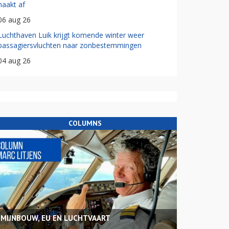
haakt af
06 aug 26
Luchthaven Luik krijgt komende winter weer
passagiersvluchten naar zonbestemmingen
04 aug 26
COLUMNS
MIJNBOUW, EU EN LUCHTVAART