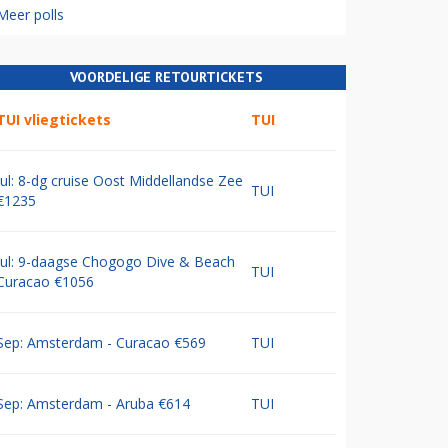
Meer polls
VOORDELIGE RETOURTICKETS
TUI vliegtickets
TUI
Jul: 8-dg cruise Oost Middellandse Zee
TUI
€1235
Jul: 9-daagse Chogogo Dive & Beach
TUI
Curacao €1056
Sep: Amsterdam - Curacao €569
TUI
Sep: Amsterdam - Aruba €614
TUI