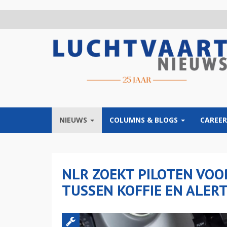
Overslaan
en
naar
de
inhoud
gaan
NIEUWS
COLUMNS & BLOGS
CAREER
NLR ZOEKT PILOTEN VOO
TUSSEN KOFFIE EN ALER