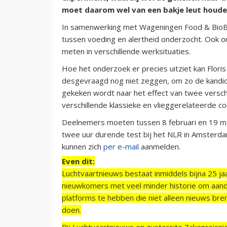
moet daarom wel van een bakje leut houde
In samenwerking met Wageningen Food & BioBa
tussen voeding en alertheid onderzocht. Ook o
meten in verschillende werksituaties.
Hoe het onderzoek er precies uitziet kan Flor
desgevraagd nog niet zeggen, om zo de kandidat
gekeken wordt naar het effect van twee verschi
verschillende klassieke en vlieggerelateerde c
Deelnemers moeten tussen 8 februari en 19 ma
twee uur durende test bij het NLR in Amsterd
kunnen zich
per e-mail
aanmelden.
Even dit:
Luchtvaartnieuws bestaat inmiddels bijna 25 jaa
nieuwkomers met veel minder historie om aand
platforms te hebben die niet alleen nieuws bre
doen.
Bij Luchtvaartnieuws en zustersite Zakenreisn