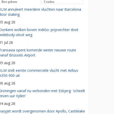
Best gelezen
Crashes
KLM annuleert meerdere vluchten naar Barcelona
door staking
05 aug 26
Donkere wolken boven IndiGo: prijsvechter doet
widebody-vloot weg
31 jul 26
Transavia opent komende winter nieuwe route
vanaf Brussels Airport
05 aug 26
KLM stelt eerste commerciële vlucht met Airbus
A350-900 uit
06 aug 26
Groningen vanaf nu verbonden met Esbjerg: 'scheelt
zeven uur rijden'
04 aug 26
easyJet wordt overgenomen door Apollo, Castlelake