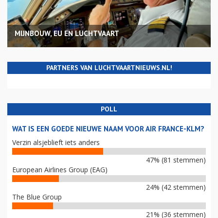
MIJNBOUW, EU EN LUCHTVAART
PARTNERS VAN LUCHTVAARTNIEUWS.NL!
POLL
WAT IS EEN GOEDE NIEUWE NAAM VOOR AIR FRANCE-KLM?
Verzin alsjeblieft iets anders
47% (81 stemmen)
European Airlines Group (EAG)
24% (42 stemmen)
The Blue Group
21% (36 stemmen)