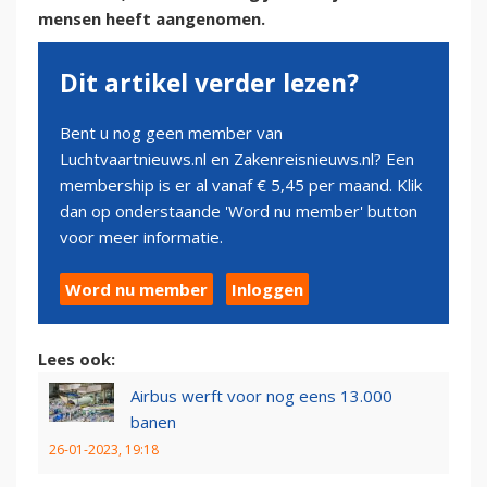
mensen heeft aangenomen.
Dit artikel verder lezen?
Bent u nog geen member van
Luchtvaartnieuws.nl en Zakenreisnieuws.nl? Een
membership is er al vanaf € 5,45 per maand. Klik
dan op onderstaande 'Word nu member' button
voor meer informatie.
Word nu member
Inloggen
Lees ook:
Airbus werft voor nog eens 13.000
banen
26-01-2023, 19:18