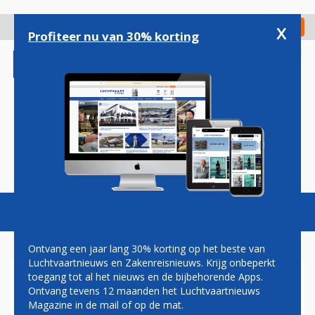
Overslaan
en
x
Digitaal Magazine
Registreer
Check in
naar
Profiteer nu van 30% korting
de
inhoud
gaan
Magazine
Podcasts
Vacatures
Toggl
naviga
Ontvang een jaar lang 30% korting op het beste van
Luchtvaartnieuws en Zakenreisnieuws. Krijg onbeperkt
toegang tot al het nieuws en de bijbehorende Apps.
OOK BOEING HEEFT MEER
Ontvang tevens 12 maanden het Luchtvaartnieuws
'HANDJES' NODIG EN WERFT
Magazine in de mail of op de mat.