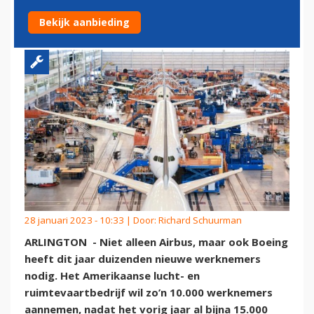
10.000 EXTRA WERKNEMERS
Bekijk aanbieding
28 januari 2023 - 10:33 | Door:
Richard Schuurman
ARLINGTON - Niet alleen Airbus, maar ook Boeing
heeft dit jaar duizenden nieuwe werknemers
nodig. Het Amerikaanse lucht- en
ruimtevaartbedrijf wil zo’n 10.000 werknemers
aannemen, nadat het vorig jaar al bijna 15.000