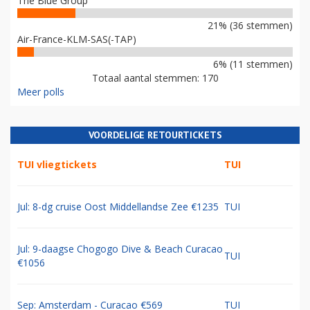
The Blue Group
21% (36 stemmen)
Air-France-KLM-SAS(-TAP)
6% (11 stemmen)
Totaal aantal stemmen: 170
Meer polls
VOORDELIGE RETOURTICKETS
TUI vliegtickets
TUI
Jul: 8-dg cruise Oost Middellandse Zee €1235
TUI
Jul: 9-daagse Chogogo Dive & Beach Curacao
TUI
€1056
Sep: Amsterdam - Curacao €569
TUI