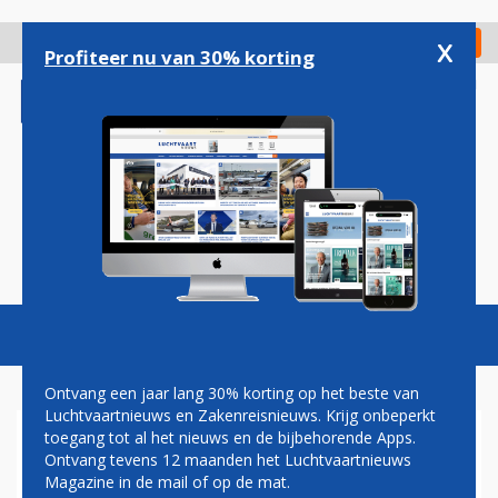
Overslaan
en
x
Digitaal Magazine
Registreer
Check in
naar
Profiteer nu van 30% korting
de
inhoud
gaan
Magazine
Podcasts
Vacatures
Toggl
naviga
Ontvang een jaar lang 30% korting op het beste van
Luchtvaartnieuws en Zakenreisnieuws. Krijg onbeperkt
toegang tot al het nieuws en de bijbehorende Apps.
STERKE GROEI NETTOWINST
Ontvang tevens 12 maanden het Luchtvaartnieuws
AMADEUS
Magazine in de mail of op de mat.