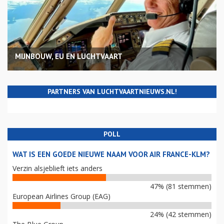
MIJNBOUW, EU EN LUCHTVAART
PARTNERS VAN LUCHTVAARTNIEUWS.NL!
POLL
WAT IS EEN GOEDE NIEUWE NAAM VOOR AIR FRANCE-KLM?
Verzin alsjeblieft iets anders
47% (81 stemmen)
European Airlines Group (EAG)
24% (42 stemmen)