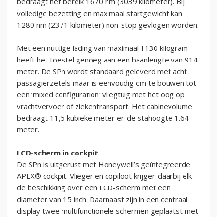
bedraagt het bereik 1670 nm (3039 kilometer). Bij
volledige bezetting en maximaal startgewicht kan
1280 nm (2371 kilometer) non-stop gevlogen worden.
Met een nuttige lading van maximaal 1130 kilogram
heeft het toestel genoeg aan een baanlengte van 914
meter. De SPn wordt standaard geleverd met acht
passagierzetels maar is eenvoudig om te bouwen tot
een ‘mixed configuration’ vliegtuig met het oog op
vrachtvervoer of ziekentransport. Het cabinevolume
bedraagt 11,5 kubieke meter en de stahoogte 1.64
meter.
LCD-scherm in cockpit
De SPn is uitgerust met Honeywell’s geïntegreerde
APEX® cockpit. Vlieger en copiloot krijgen daarbij elk
de beschikking over een LCD-scherm met een
diameter van 15 inch. Daarnaast zijn in een centraal
display twee multifunctionele schermen geplaatst met