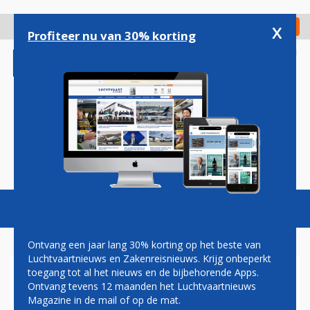
Overslaan
en
x
Digitaal Magazine
Registreer
Check in
naar
Profiteer nu van 30% korting
de
inhoud
gaan
Magazine
Podcasts
Vacatures
Toggl
naviga
Ontvang een jaar lang 30% korting op het beste van
Luchtvaartnieuws en Zakenreisnieuws. Krijg onbeperkt
toegang tot al het nieuws en de bijbehorende Apps.
SUCCESVOLLE EERSTE
Ontvang tevens 12 maanden het Luchtvaartnieuws
VLUCHT GROB SPN ZAKENJET
Magazine in de mail of op de mat.