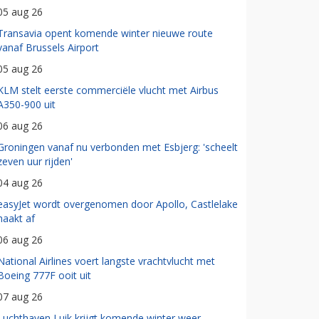
05 aug 26
Transavia opent komende winter nieuwe route
vanaf Brussels Airport
05 aug 26
KLM stelt eerste commerciële vlucht met Airbus
A350-900 uit
06 aug 26
Groningen vanaf nu verbonden met Esbjerg: 'scheelt
zeven uur rijden'
04 aug 26
easyJet wordt overgenomen door Apollo, Castlelake
haakt af
06 aug 26
National Airlines voert langste vrachtvlucht met
Boeing 777F ooit uit
07 aug 26
Luchthaven Luik krijgt komende winter weer