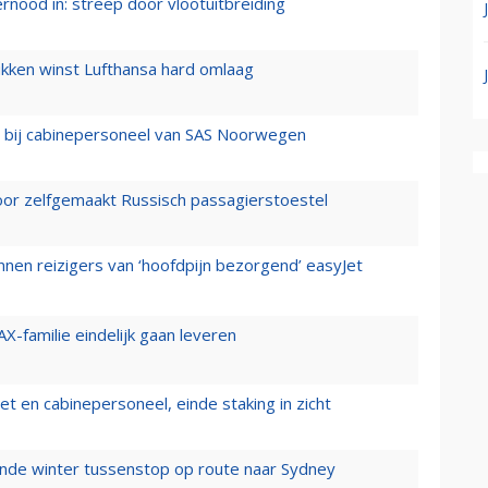
ernood in: streep door vlootuitbreiding
ukken winst Lufthansa hard omlaag
 bij cabinepersoneel van SAS Noorwegen
voor zelfgemaakt Russisch passagierstoestel
nen reizigers van ‘hoofdpijn bezorgend’ easyJet
X-familie eindelijk gaan leveren
t en cabinepersoneel, einde staking in zicht
mende winter tussenstop op route naar Sydney