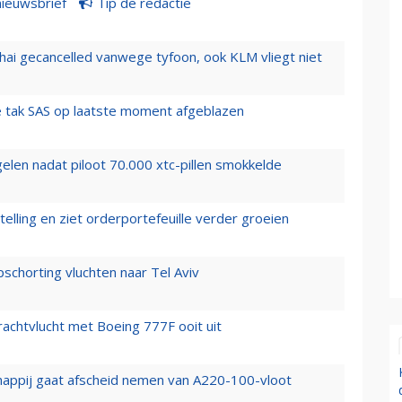
nieuwsbrief
Tip de redactie
hai gecancelled vanwege tyfoon, ook KLM vliegt niet
 tak SAS op laatste moment afgeblazen
elen nadat piloot 70.000 xtc-pillen smokkelde
elling en ziet orderportefeuille verder groeien
chorting vluchten naar Tel Aviv
vrachtvlucht met Boeing 777F ooit uit
happij gaat afscheid nemen van A220-100-vloot