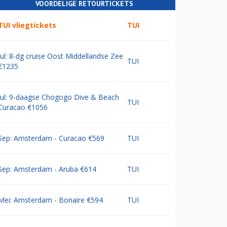
VOORDELIGE RETOURTICKETS
TUI vliegtickets
TUI
Jul: 8-dg cruise Oost Middellandse Zee
TUI
€1235
Jul: 9-daagse Chogogo Dive & Beach
TUI
Curacao €1056
Sep: Amsterdam - Curacao €569
TUI
Sep: Amsterdam - Aruba €614
TUI
Mei: Amsterdam - Bonaire €594
TUI