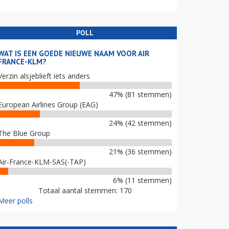
POLL
WAT IS EEN GOEDE NIEUWE NAAM VOOR AIR
FRANCE-KLM?
Verzin alsjeblieft iets anders
47% (81 stemmen)
European Airlines Group (EAG)
24% (42 stemmen)
The Blue Group
21% (36 stemmen)
Air-France-KLM-SAS(-TAP)
6% (11 stemmen)
Totaal aantal stemmen: 170
Meer polls