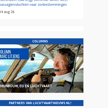
passagiersvluchten naar zonbestemmingen
04 aug 26
COLUMNS
MIJNBOUW, EU EN LUCHTVAART
PARTNERS VAN LUCHTVAARTNIEUWS.NL!