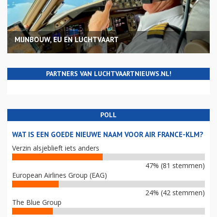
MIJNBOUW, EU EN LUCHTVAART
PARTNERS VAN LUCHTVAARTNIEUWS.NL!
POLL
WAT IS EEN GOEDE NIEUWE NAAM VOOR AIR FRANCE-KLM?
Verzin alsjeblieft iets anders
47% (81 stemmen)
European Airlines Group (EAG)
24% (42 stemmen)
The Blue Group