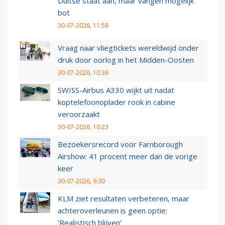
Duitse staat aan, maar vangen mogelijk
bot
30-07-2026, 11:58
Vraag naar vliegtickets wereldwijd onder
druk door oorlog in het Midden-Oosten
30-07-2026, 10:36
SWISS-Airbus A330 wijkt uit nadat
koptelefoonoplader rook in cabine
veroorzaakt
30-07-2026, 10:23
Bezoekersrecord voor Farnborough
Airshow: 41 procent meer dan de vorige
keer
30-07-2026, 9:30
KLM ziet resultaten verbeteren, maar
achteroverleunen is geen optie:
‘Realistisch blijven’