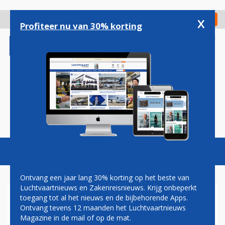
Overslaan
en
x
Digitaal Magazine
Registreer
Check in
naar
Profiteer nu van 30% korting
de
inhoud
gaan
Magazine
Podcasts
Vacatures
Toggl
naviga
Ontvang een jaar lang 30% korting op het beste van
Luchtvaartnieuws en Zakenreisnieuws. Krijg onbeperkt
toegang tot al het nieuws en de bijbehorende Apps.
TURKMENISTAN AIRLINES
Ontvang tevens 12 maanden het Luchtvaartnieuws
NIEUWE KLANT VOOR AIRBUS
Magazine in de mail of op de mat.