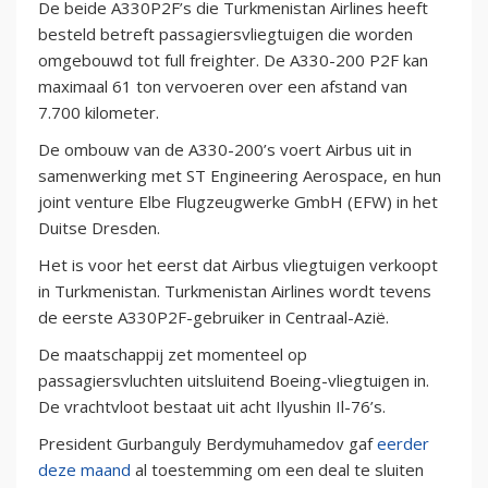
De beide A330P2F’s die Turkmenistan Airlines heeft
besteld betreft passagiersvliegtuigen die worden
omgebouwd tot full freighter. De A330-200 P2F kan
maximaal 61 ton vervoeren over een afstand van
7.700 kilometer.
De ombouw van de A330-200’s voert Airbus uit in
samenwerking met ST Engineering Aerospace, en hun
joint venture Elbe Flugzeugwerke GmbH (EFW) in het
Duitse Dresden.
Het is voor het eerst dat Airbus vliegtuigen verkoopt
in Turkmenistan. Turkmenistan Airlines wordt tevens
de eerste A330P2F-gebruiker in Centraal-Azië.
De maatschappij zet momenteel op
passagiersvluchten uitsluitend Boeing-vliegtuigen in.
De vrachtvloot bestaat uit acht Ilyushin Il-76’s.
President Gurbanguly Berdymuhamedov gaf
eerder
deze maand
al toestemming om een deal te sluiten