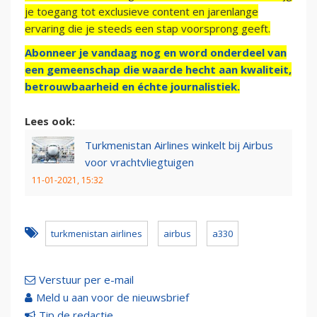
je toegang tot exclusieve content en jarenlange
ervaring die je steeds een stap voorsprong geeft.
Abonneer je vandaag nog en word onderdeel van
een gemeenschap die waarde hecht aan kwaliteit,
betrouwbaarheid en échte journalistiek.
Lees ook:
Turkmenistan Airlines winkelt bij Airbus
voor vrachtvliegtuigen
11-01-2021, 15:32
turkmenistan airlines
airbus
a330
Verstuur per e-mail
Meld u aan voor de nieuwsbrief
Tip de redactie