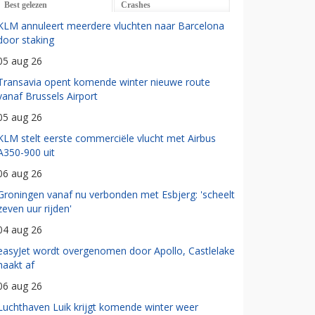
Best gelezen
Crashes
KLM annuleert meerdere vluchten naar Barcelona
door staking
05 aug 26
Transavia opent komende winter nieuwe route
vanaf Brussels Airport
05 aug 26
KLM stelt eerste commerciële vlucht met Airbus
A350-900 uit
06 aug 26
Groningen vanaf nu verbonden met Esbjerg: 'scheelt
zeven uur rijden'
04 aug 26
easyJet wordt overgenomen door Apollo, Castlelake
haakt af
06 aug 26
Luchthaven Luik krijgt komende winter weer