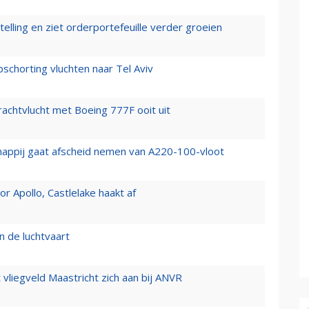
elling en ziet orderportefeuille verder groeien
chorting vluchten naar Tel Aviv
vrachtvlucht met Boeing 777F ooit uit
happij gaat afscheid nemen van A220-100-vloot
 Apollo, Castlelake haakt af
n de luchtvaart
t vliegveld Maastricht zich aan bij ANVR