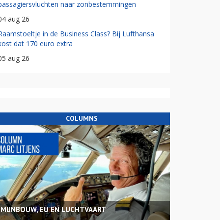
passagiersvluchten naar zonbestemmingen
04 aug 26
Raamstoeltje in de Business Class? Bij Lufthansa
kost dat 170 euro extra
05 aug 26
COLUMNS
MIJNBOUW, EU EN LUCHTVAART