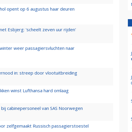
hol opent op 6 augustus haar deuren
t Esbjerg: 'scheelt zeven uur rijden'
 winter weer passagiersvluchten naar
ernood in: streep door vlootuitbreiding
ukken winst Lufthansa hard omlaag
 bij cabinepersoneel van SAS Noorwegen
voor zelfgemaakt Russisch passagierstoestel