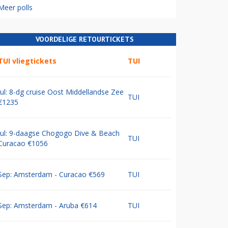
Meer polls
VOORDELIGE RETOURTICKETS
TUI vliegtickets
TUI
Jul: 8-dg cruise Oost Middellandse Zee
TUI
€1235
Jul: 9-daagse Chogogo Dive & Beach
TUI
Curacao €1056
Sep: Amsterdam - Curacao €569
TUI
Sep: Amsterdam - Aruba €614
TUI