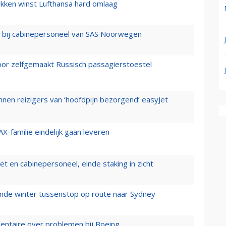
ukken winst Lufthansa hard omlaag
 bij cabinepersoneel van SAS Noorwegen
voor zelfgemaakt Russisch passagierstoestel
nen reizigers van ‘hoofdpijn bezorgend’ easyJet
X-familie eindelijk gaan leveren
t en cabinepersoneel, einde staking in zicht
mende winter tussenstop op route naar Sydney
mentaire over problemen bij Boeing