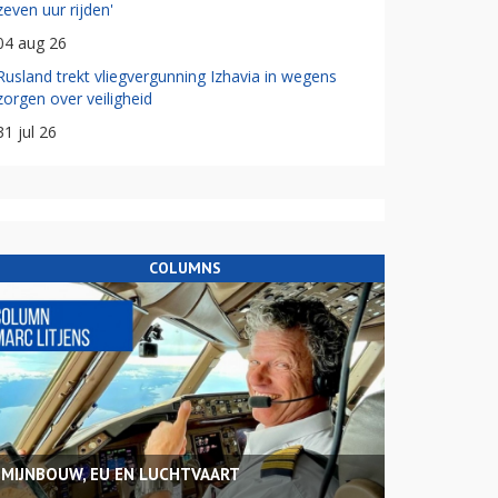
zeven uur rijden'
04 aug 26
Rusland trekt vliegvergunning Izhavia in wegens
zorgen over veiligheid
31 jul 26
COLUMNS
MIJNBOUW, EU EN LUCHTVAART