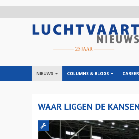
Overslaan
en
naar
de
inhoud
gaan
NIEUWS
COLUMNS & BLOGS
CAREER
WAAR LIGGEN DE KANSEN