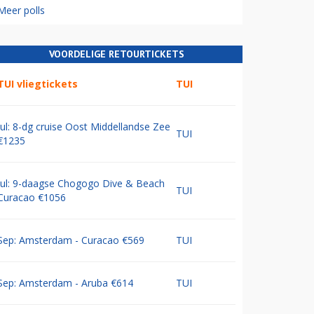
Meer polls
VOORDELIGE RETOURTICKETS
TUI vliegtickets
TUI
Jul: 8-dg cruise Oost Middellandse Zee
TUI
€1235
Jul: 9-daagse Chogogo Dive & Beach
TUI
Curacao €1056
Sep: Amsterdam - Curacao €569
TUI
Sep: Amsterdam - Aruba €614
TUI