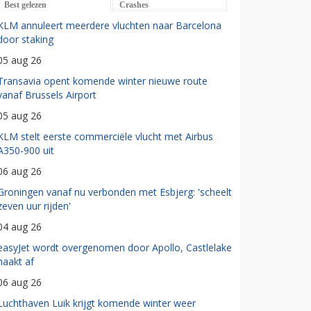
Best gelezen
Crashes
KLM annuleert meerdere vluchten naar Barcelona
door staking
05 aug 26
Transavia opent komende winter nieuwe route
vanaf Brussels Airport
05 aug 26
KLM stelt eerste commerciële vlucht met Airbus
A350-900 uit
06 aug 26
Groningen vanaf nu verbonden met Esbjerg: 'scheelt
zeven uur rijden'
04 aug 26
easyJet wordt overgenomen door Apollo, Castlelake
haakt af
06 aug 26
Luchthaven Luik krijgt komende winter weer