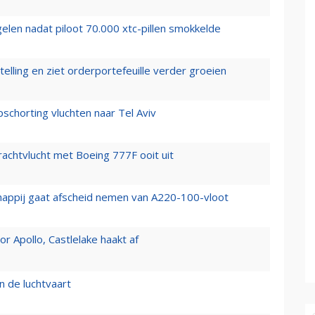
elen nadat piloot 70.000 xtc-pillen smokkelde
elling en ziet orderportefeuille verder groeien
chorting vluchten naar Tel Aviv
vrachtvlucht met Boeing 777F ooit uit
happij gaat afscheid nemen van A220-100-vloot
 Apollo, Castlelake haakt af
n de luchtvaart