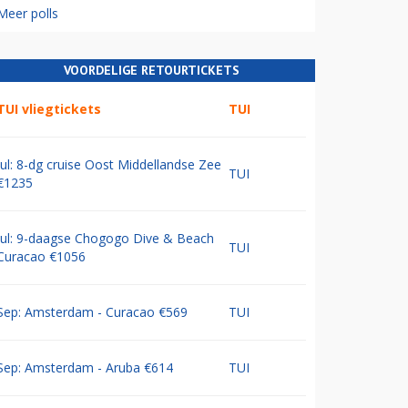
Meer polls
VOORDELIGE RETOURTICKETS
TUI vliegtickets
TUI
Jul: 8-dg cruise Oost Middellandse Zee
TUI
€1235
Jul: 9-daagse Chogogo Dive & Beach
TUI
Curacao €1056
Sep: Amsterdam - Curacao €569
TUI
Sep: Amsterdam - Aruba €614
TUI