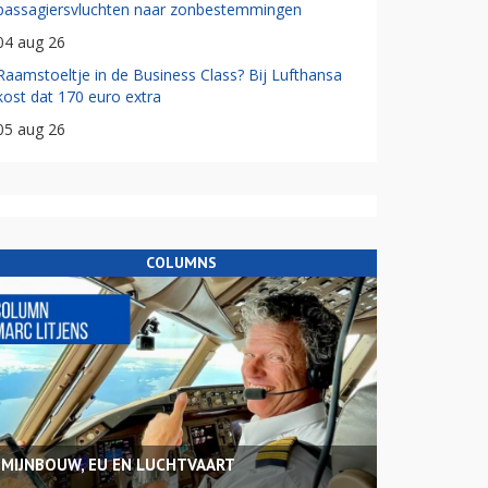
passagiersvluchten naar zonbestemmingen
04 aug 26
Raamstoeltje in de Business Class? Bij Lufthansa
kost dat 170 euro extra
05 aug 26
COLUMNS
MIJNBOUW, EU EN LUCHTVAART