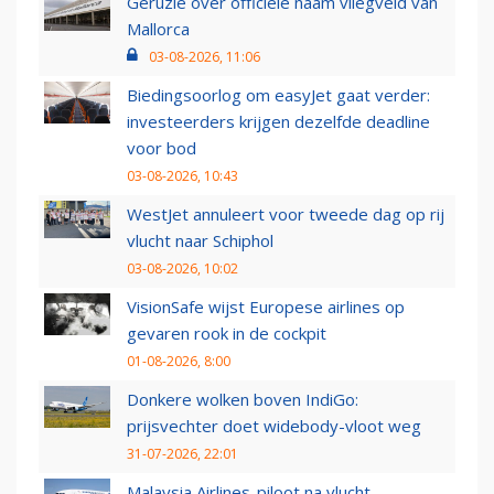
Geruzie over officiële naam vliegveld van
Mallorca
03-08-2026, 11:06
Biedingsoorlog om easyJet gaat verder:
investeerders krijgen dezelfde deadline
voor bod
03-08-2026, 10:43
WestJet annuleert voor tweede dag op rij
vlucht naar Schiphol
03-08-2026, 10:02
VisionSafe wijst Europese airlines op
gevaren rook in de cockpit
01-08-2026, 8:00
Donkere wolken boven IndiGo:
prijsvechter doet widebody-vloot weg
31-07-2026, 22:01
Malaysia Airlines-piloot na vlucht