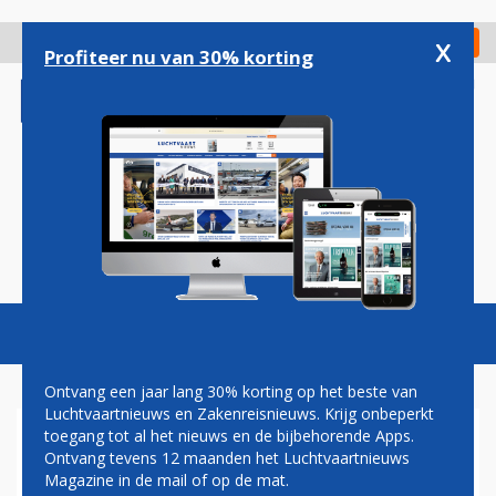
Overslaan
en
x
Digitaal Magazine
Registreer
Check in
naar
Profiteer nu van 30% korting
de
inhoud
gaan
Magazine
Podcasts
Vacatures
Toggl
naviga
Ontvang een jaar lang 30% korting op het beste van
Luchtvaartnieuws en Zakenreisnieuws. Krijg onbeperkt
toegang tot al het nieuws en de bijbehorende Apps.
ADDIO ALITALIA,
Ontvang tevens 12 maanden het Luchtvaartnieuws
BENVENUTO ITA:
Magazine in de mail of op de mat.