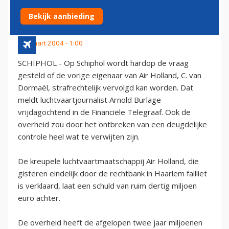
HOLLANDÂ€™
Bekijk aanbieding
26 maart 2004 - 1:00
SCHIPHOL - Op Schiphol wordt hardop de vraag
gesteld of de vorige eigenaar van Air Holland, C. van
Dormaël, strafrechtelijk vervolgd kan worden. Dat
meldt luchtvaartjournalist Arnold Burlage
vrijdagochtend in de Financiële Telegraaf. Ook de
overheid zou door het ontbreken van een deugdelijke
controle heel wat te verwijten zijn.
De kreupele luchtvaartmaatschappij Air Holland, die
gisteren eindelijk door de rechtbank in Haarlem failliet
is verklaard, laat een schuld van ruim dertig miljoen
euro achter.
De overheid heeft de afgelopen twee jaar miljoenen