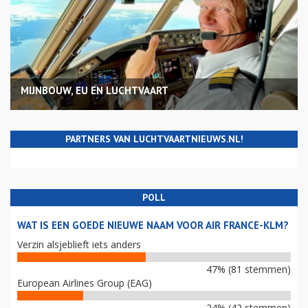
MIJNBOUW, EU EN LUCHTVAART
PARTNERS VAN LUCHTVAARTNIEUWS.NL!
POLL
WAT IS EEN GOEDE NIEUWE NAAM VOOR AIR FRANCE-KLM?
Verzin alsjeblieft iets anders
47% (81 stemmen)
European Airlines Group (EAG)
24% (42 stemmen)