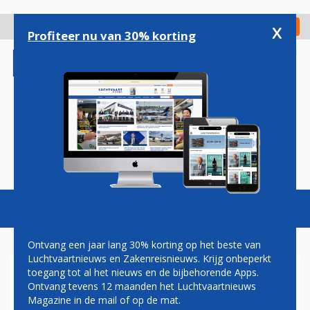
Overslaan
en
x
Digitaal Magazine
Registreer
Check in
naar
Profiteer nu van 30% korting
de
inhoud
gaan
Magazine
Podcasts
Vacatures
Toggl
naviga
Ontvang een jaar lang 30% korting op het beste van
Luchtvaartnieuws en Zakenreisnieuws. Krijg onbeperkt
toegang tot al het nieuws en de bijbehorende Apps.
Â€˜OVERHEID VERSPEELDE
Ontvang tevens 12 maanden het Luchtvaartnieuws
MILJOENEN AAN AIR
Magazine in de mail of op de mat.