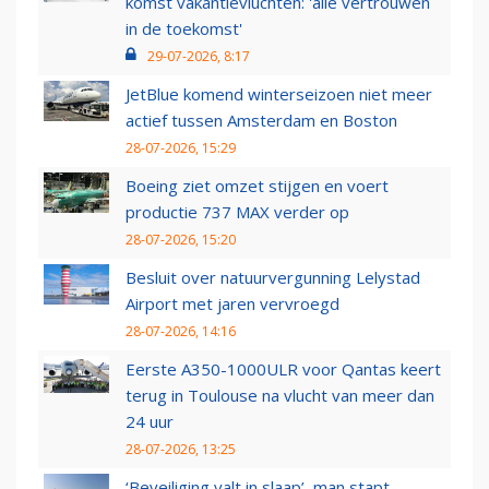
komst vakantievluchten: 'alle vertrouwen
in de toekomst'
29-07-2026, 8:17
JetBlue komend winterseizoen niet meer
actief tussen Amsterdam en Boston
28-07-2026, 15:29
Boeing ziet omzet stijgen en voert
productie 737 MAX verder op
28-07-2026, 15:20
Besluit over natuurvergunning Lelystad
Airport met jaren vervroegd
28-07-2026, 14:16
Eerste A350-1000ULR voor Qantas keert
terug in Toulouse na vlucht van meer dan
24 uur
28-07-2026, 13:25
‘Beveiliging valt in slaap’, man stapt