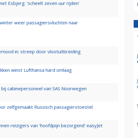
t Esbjerg: 'scheelt zeven uur rijden'
 winter weer passagiersvluchten naar
ernood in: streep door vlootuitbreiding
ukken winst Lufthansa hard omlaag
 bij cabinepersoneel van SAS Noorwegen
voor zelfgemaakt Russisch passagierstoestel
nen reizigers van ‘hoofdpijn bezorgend’ easyJet