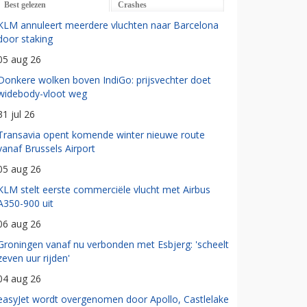
Best gelezen
Crashes
KLM annuleert meerdere vluchten naar Barcelona
door staking
05 aug 26
Donkere wolken boven IndiGo: prijsvechter doet
widebody-vloot weg
31 jul 26
Transavia opent komende winter nieuwe route
vanaf Brussels Airport
05 aug 26
KLM stelt eerste commerciële vlucht met Airbus
A350-900 uit
06 aug 26
Groningen vanaf nu verbonden met Esbjerg: 'scheelt
zeven uur rijden'
04 aug 26
easyJet wordt overgenomen door Apollo, Castlelake