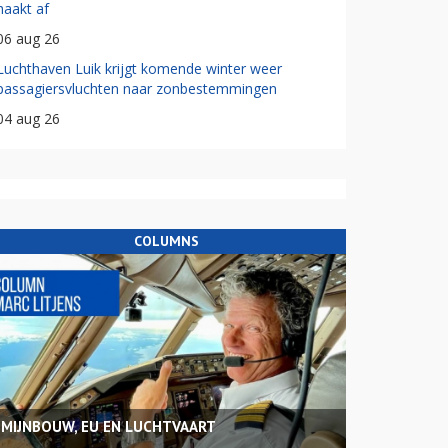
haakt af
06 aug 26
Luchthaven Luik krijgt komende winter weer
passagiersvluchten naar zonbestemmingen
04 aug 26
COLUMNS
MIJNBOUW, EU EN LUCHTVAART