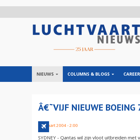
Overslaan
en
naar
de
inhoud
gaan
NIEUWS
COLUMNS & BLOGS
CAREER
Â€˜VIJF NIEUWE BOEIN
30 maart 2004 - 2:00
SYDNEY - Qantas wil zijn vloot uitbreiden met 