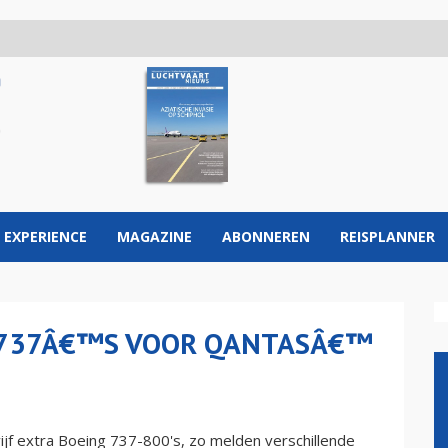
 EXPERIENCE
MAGAZINE
ABONNEREN
REISPLANNER
G 737Â€™S VOOR QANTASÂ€™
vijf extra Boeing 737-800's, zo melden verschillende