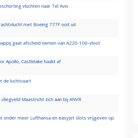
chorting vluchten naar Tel Aviv
vrachtvlucht met Boeing 777F ooit uit
happij gaat afscheid nemen van A220-100-vloot
 Apollo, Castlelake haakt af
n de luchtvaart
t vliegveld Maastricht zich aan bij ANVR
t onder meer Lufthansa en easyJet slots vrijgeven op