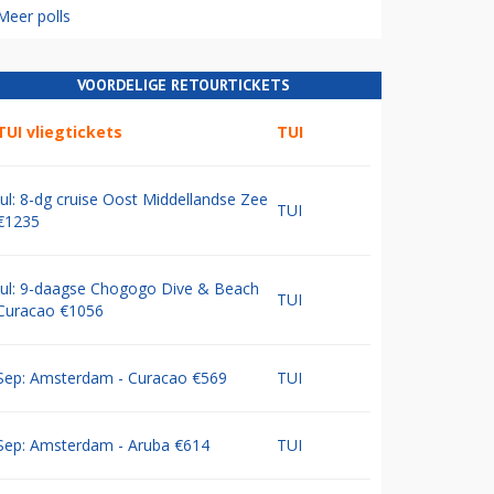
Meer polls
VOORDELIGE RETOURTICKETS
TUI vliegtickets
TUI
Jul: 8-dg cruise Oost Middellandse Zee
TUI
€1235
Jul: 9-daagse Chogogo Dive & Beach
TUI
Curacao €1056
Sep: Amsterdam - Curacao €569
TUI
Sep: Amsterdam - Aruba €614
TUI