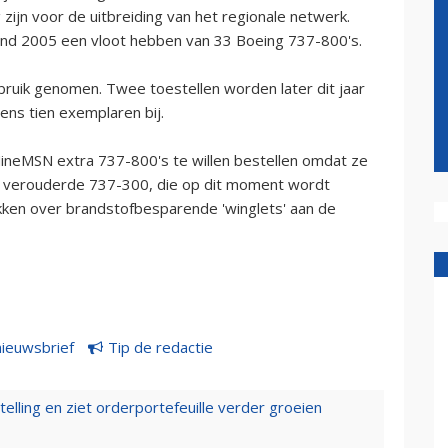
zijn voor de uitbreiding van het regionale netwerk.
eind 2005 een vloot hebben van 33 Boeing 737-800's.
bruik genomen. Twee toestellen worden later dit jaar
ns tien exemplaren bij.
neMSN extra 737-800's te willen bestellen omdat ze
n de verouderde 737-300, die op dit moment wordt
kken over brandstofbesparende 'winglets' aan de
nieuwsbrief
Tip de redactie
elling en ziet orderportefeuille verder groeien