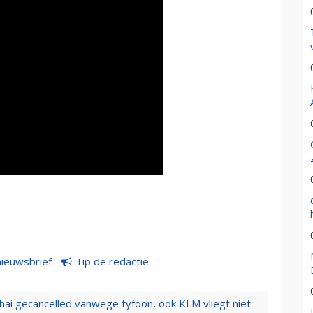
nieuwsbrief
Tip de redactie
hai gecancelled vanwege tyfoon, ook KLM vliegt niet