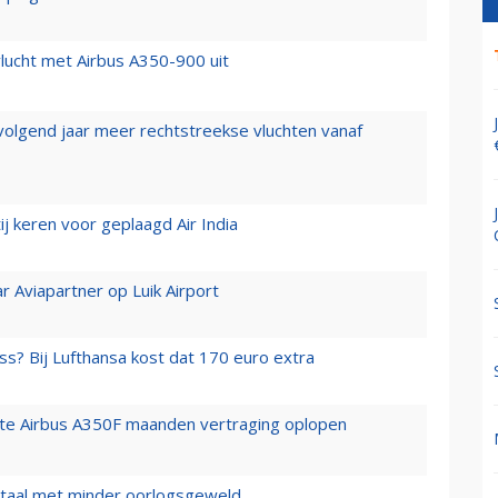
lucht met Airbus A350-900 uit
 volgend jaar meer rechtstreekse vluchten vanaf
j keren voor geplaagd Air India
r Aviapartner op Luik Airport
ss? Bij Lufthansa kost dat 170 euro extra
rste Airbus A350F maanden vertraging oplopen
wartaal met minder oorlogsgeweld