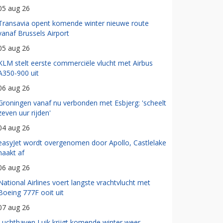
05 aug 26
Transavia opent komende winter nieuwe route
vanaf Brussels Airport
05 aug 26
KLM stelt eerste commerciële vlucht met Airbus
A350-900 uit
06 aug 26
Groningen vanaf nu verbonden met Esbjerg: 'scheelt
zeven uur rijden'
04 aug 26
easyJet wordt overgenomen door Apollo, Castlelake
haakt af
06 aug 26
National Airlines voert langste vrachtvlucht met
Boeing 777F ooit uit
07 aug 26
Luchthaven Luik krijgt komende winter weer