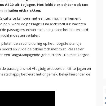
s A320 uit te jagen. Het leidde er echter ook toe
in huilen uitbarstten.
t Calcutta te kampen met een technisch mankement.
helpen, werd de passagiers na anderhalf uur wachten
n de passagiers echter niet, aangezien het buiten hard
nlucht moesten verlaten.
 piloten de airconditioning op het hoogste standje
boord en vulde de cabine zich met mist. Passagier
er een “angstaanjagende gebeurtenis”. De mist zorgde
n de passagiers het vliegtuig probeerden uit te jagen en
aatschappij betreurt het ongemak. Bekijk hieronder de