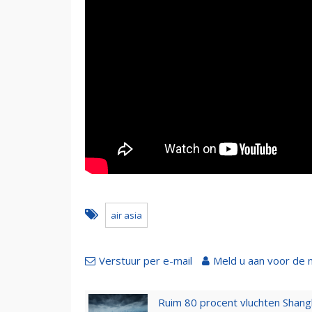
air asia
Verstuur per e-mail
Meld u aan voor de 
Ruim 80 procent vluchten Shang