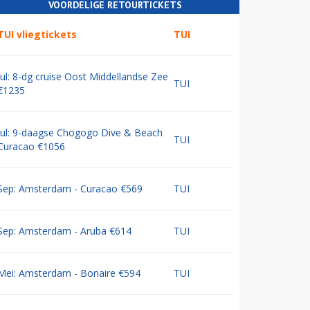
VOORDELIGE RETOURTICKETS
TUI vliegtickets
TUI
Jul: 8-dg cruise Oost Middellandse Zee
TUI
€1235
Jul: 9-daagse Chogogo Dive & Beach
TUI
Curacao €1056
Sep: Amsterdam - Curacao €569
TUI
Sep: Amsterdam - Aruba €614
TUI
Mei: Amsterdam - Bonaire €594
TUI