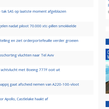
 tak SAS op laatste moment afgeblazen
elen nadat piloot 70.000 xtc-pillen smokkelde
elling en ziet orderportefeuille verder groeien
chorting vluchten naar Tel Aviv
vrachtvlucht met Boeing 777F ooit uit
happij gaat afscheid nemen van A220-100-vloot
 Apollo, Castlelake haakt af