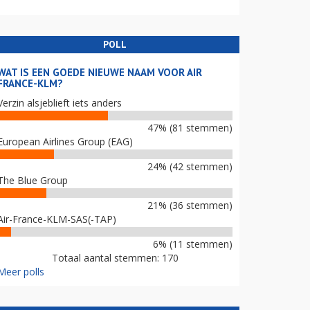
POLL
WAT IS EEN GOEDE NIEUWE NAAM VOOR AIR
FRANCE-KLM?
Verzin alsjeblieft iets anders
47% (81 stemmen)
European Airlines Group (EAG)
24% (42 stemmen)
The Blue Group
21% (36 stemmen)
Air-France-KLM-SAS(-TAP)
6% (11 stemmen)
Totaal aantal stemmen: 170
Meer polls