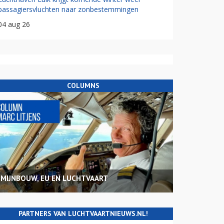
passagiersvluchten naar zonbestemmingen
04 aug 26
COLUMNS
MIJNBOUW, EU EN LUCHTVAART
PARTNERS VAN LUCHTVAARTNIEUWS.NL!