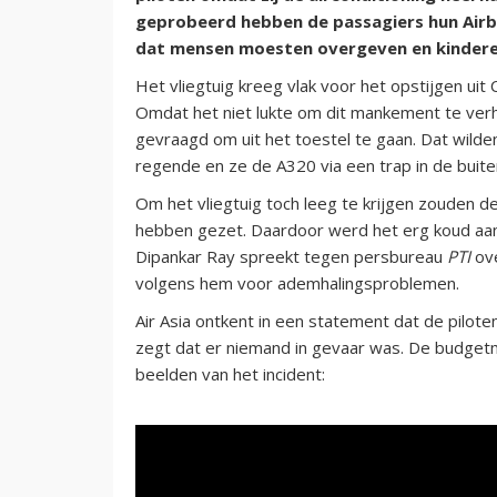
geprobeerd hebben de passagiers hun Airbu
dat mensen moesten overgeven en kinderen 
Het vliegtuig kreeg vlak voor het opstijgen ui
Omdat het niet lukte om dit mankement te ver
gevraagd om uit het toestel te gaan. Dat wilde
regende en ze de A320 via een trap in de buite
Om het vliegtuig toch leeg te krijgen zouden de
hebben gezet. Daardoor werd het erg koud aan 
Dipankar Ray spreekt tegen persbureau
PTI
ov
volgens hem voor ademhalingsproblemen.
Air Asia ontkent in een statement dat de pilote
zegt dat er niemand in gevaar was. De budgetm
beelden van het incident: