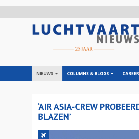
Overslaan
en
naar
de
inhoud
gaan
NIEUWS
COLUMNS & BLOGS
CAREER
‘AIR ASIA-CREW PROBEER
BLAZEN’