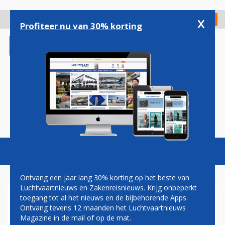
Overslaan
en
x
Digitaal Magazine
Registreer
Check in
naar
Profiteer nu van 30% korting
de
inhoud
gaan
Magazine
Podcasts
Vacatures
Toggl
naviga
Ontvang een jaar lang 30% korting op het beste van
Luchtvaartnieuws en Zakenreisnieuws. Krijg onbeperkt
toegang tot al het nieuws en de bijbehorende Apps.
AIR CHARTERS EUROPE
Ontvang tevens 12 maanden het Luchtvaartnieuws
VERWACHT IN MEI TWEEDE
Magazine in de mail of op de mat.