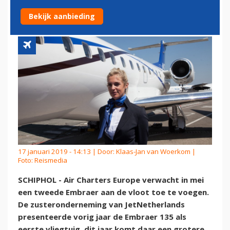
EMBRAER
Bekijk aanbieding
17 januari 2019 - 14:13 | Door:
Klaas-Jan van Woerkom
|
Foto: Reismedia
SCHIPHOL - Air Charters Europe verwacht in mei
een tweede Embraer aan de vloot toe te voegen.
De zusteronderneming van JetNetherlands
presenteerde vorig jaar de Embraer 135 als
eerste vliegtuig, dit jaar komt daar een grotere