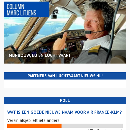
MIJNBOUW, EU EN LUCHTVAART
PARTNERS VAN LUCHTVAARTNIEUWS.NL!
POLL
WAT IS EEN GOEDE NIEUWE NAAM VOOR AIR FRANCE-KLM?
Verzin alsjeblieft iets anders