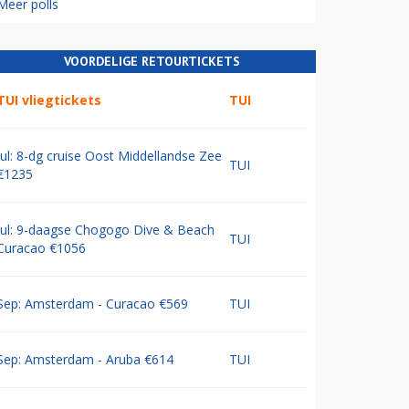
Meer polls
VOORDELIGE RETOURTICKETS
TUI vliegtickets
TUI
Jul: 8-dg cruise Oost Middellandse Zee
TUI
€1235
Jul: 9-daagse Chogogo Dive & Beach
TUI
Curacao €1056
Sep: Amsterdam - Curacao €569
TUI
Sep: Amsterdam - Aruba €614
TUI