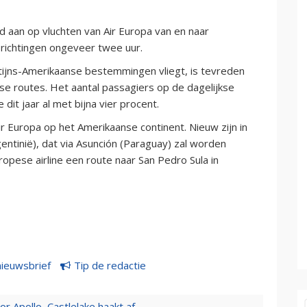
d aan op vluchten van Air Europa van en naar
richtingen ongeveer twee uur.
tijns-Amerikaanse bestemmingen vliegt, is tevreden
e routes. Het aantal passagiers op de dagelijkse
dit jaar al met bijna vier procent.
 Europa op het Amerikaanse continent. Nieuw zijn in
ntinië), dat via Asunción (Paraguay) zal worden
ropese airline een route naar San Pedro Sula in
nieuwsbrief
Tip de redactie
 Apollo, Castlelake haakt af