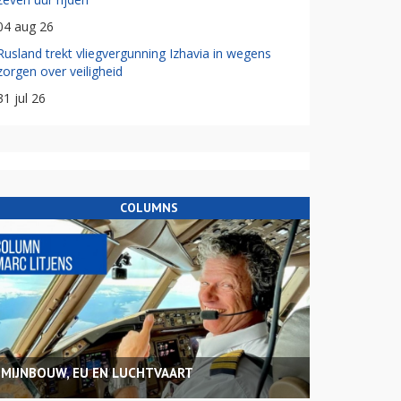
04 aug 26
Rusland trekt vliegvergunning Izhavia in wegens
zorgen over veiligheid
31 jul 26
COLUMNS
MIJNBOUW, EU EN LUCHTVAART