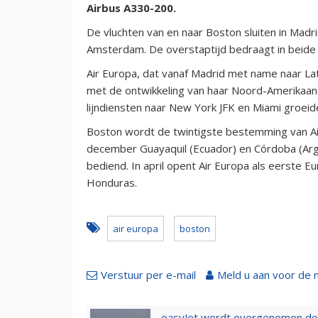
Airbus A330-200.
De vluchten van en naar Boston sluiten in Madri
Amsterdam. De overstaptijd bedraagt in beide 
Air Europa, dat vanaf Madrid met name naar La
met de ontwikkeling van haar Noord-Amerikaans
lijndiensten naar New York JFK en Miami groeide 
Boston wordt de twintigste bestemming van Air
december Guayaquil (Ecuador) en Córdoba (Arge
bediend. In april opent Air Europa als eerste Eu
Honduras.
air europa
boston
Verstuur per e-mail
Meld u aan voor de 
easyJet wordt overgenomen door