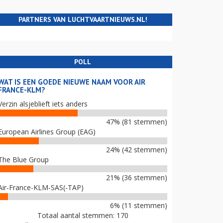
PARTNERS VAN LUCHTVAARTNIEUWS.NL!
POLL
WAT IS EEN GOEDE NIEUWE NAAM VOOR AIR
FRANCE-KLM?
Verzin alsjeblieft iets anders
47% (81 stemmen)
European Airlines Group (EAG)
24% (42 stemmen)
The Blue Group
21% (36 stemmen)
Air-France-KLM-SAS(-TAP)
6% (11 stemmen)
Totaal aantal stemmen: 170