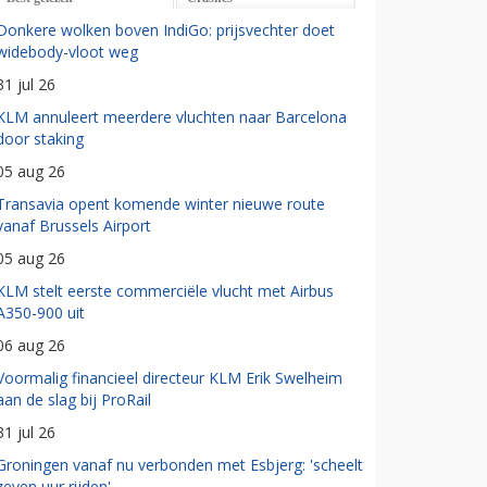
Donkere wolken boven IndiGo: prijsvechter doet
widebody-vloot weg
31 jul 26
KLM annuleert meerdere vluchten naar Barcelona
door staking
05 aug 26
Transavia opent komende winter nieuwe route
vanaf Brussels Airport
05 aug 26
KLM stelt eerste commerciële vlucht met Airbus
A350-900 uit
06 aug 26
Voormalig financieel directeur KLM Erik Swelheim
aan de slag bij ProRail
31 jul 26
Groningen vanaf nu verbonden met Esbjerg: 'scheelt
zeven uur rijden'