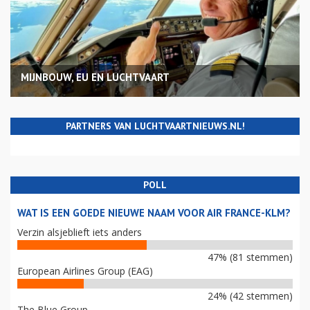
MIJNBOUW, EU EN LUCHTVAART
PARTNERS VAN LUCHTVAARTNIEUWS.NL!
POLL
WAT IS EEN GOEDE NIEUWE NAAM VOOR AIR FRANCE-KLM?
Verzin alsjeblieft iets anders
47% (81 stemmen)
European Airlines Group (EAG)
24% (42 stemmen)
The Blue Group