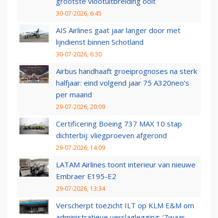
grootste vlootuitbreiding ooit
30-07-2026, 6:45
AIS Airlines gaat jaar langer door met
lijndienst binnen Schotland
30-07-2026, 6:30
Airbus handhaaft groeiprognoses na sterk
halfjaar: eind volgend jaar 75 A320neo’s
per maand
29-07-2026, 20:09
Certificering Boeing 737 MAX 10 stap
dichterbij: vliegproeven afgerond
29-07-2026, 14:09
LATAM Airlines toont interieur van nieuwe
Embraer E195-E2
29-07-2026, 13:34
Verscherpt toezicht ILT op KLM E&M om
administratieve verslaglegging: ‘Zwaar