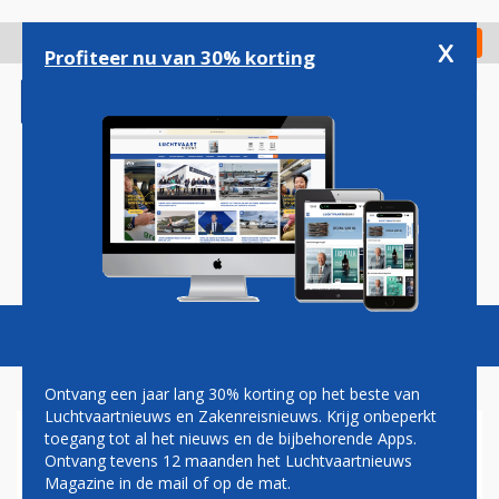
Overslaan
en
x
Digitaal Magazine
Registreer
Check in
naar
Profiteer nu van 30% korting
de
inhoud
gaan
Magazine
Podcasts
Vacatures
Toggl
naviga
Ontvang een jaar lang 30% korting op het beste van
Luchtvaartnieuws en Zakenreisnieuws. Krijg onbeperkt
toegang tot al het nieuws en de bijbehorende Apps.
AIR FRANCE STELT
Ontvang tevens 12 maanden het Luchtvaartnieuws
OPENBAAR BOD KLM UIT
Magazine in de mail of op de mat.