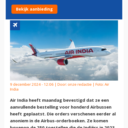
NAAR 350 TOESTELLEN
Bekijk aanbieding
9 december 2024 - 12:06 | Door:
onze redactie
| Foto: Air
India
Air India heeft maandag bevestigd dat ze een
aanvullende bestelling voor honderd Airbussen
heeft geplaatst. Die orders verschenen eerder al
anoniem in de Airbus-orderboeken. Ze komen
bovenop de 250 toestellen die de Indiërs in 2023