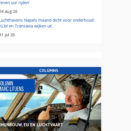
zeven uur rijden'
04 aug 26
Luchthavens Napels maand dicht voor onderhoud:
KLM en Transavia wijken uit
31 jul 26
COLUMNS
MIJNBOUW, EU EN LUCHTVAART