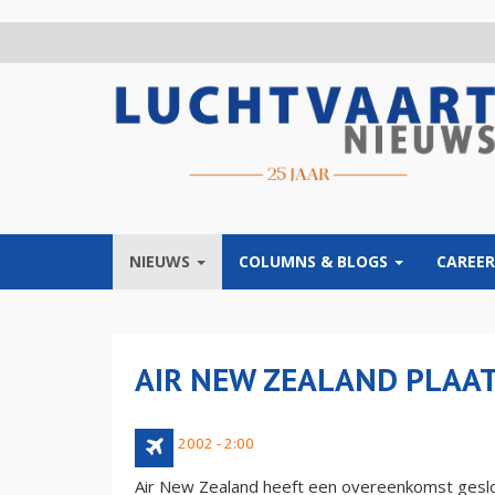
Overslaan
en
naar
de
inhoud
gaan
NIEUWS
COLUMNS & BLOGS
CAREER
AIR NEW ZEALAND PLAAT
21 juli 2002 - 2:00
Air New Zealand heeft een overeenkomst geslo