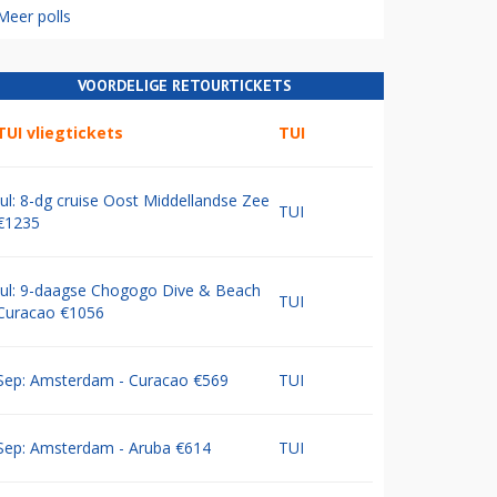
Meer polls
VOORDELIGE RETOURTICKETS
TUI vliegtickets
TUI
Jul: 8-dg cruise Oost Middellandse Zee
TUI
€1235
Jul: 9-daagse Chogogo Dive & Beach
TUI
Curacao €1056
Sep: Amsterdam - Curacao €569
TUI
Sep: Amsterdam - Aruba €614
TUI