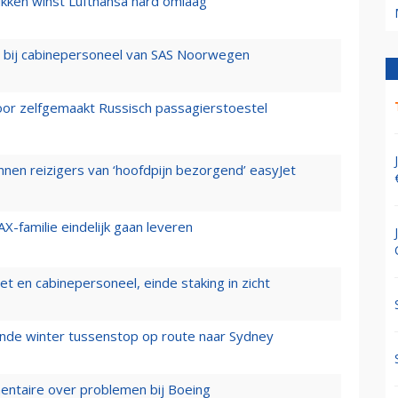
ukken winst Lufthansa hard omlaag
 bij cabinepersoneel van SAS Noorwegen
voor zelfgemaakt Russisch passagierstoestel
nen reizigers van ‘hoofdpijn bezorgend’ easyJet
X-familie eindelijk gaan leveren
t en cabinepersoneel, einde staking in zicht
mende winter tussenstop op route naar Sydney
mentaire over problemen bij Boeing