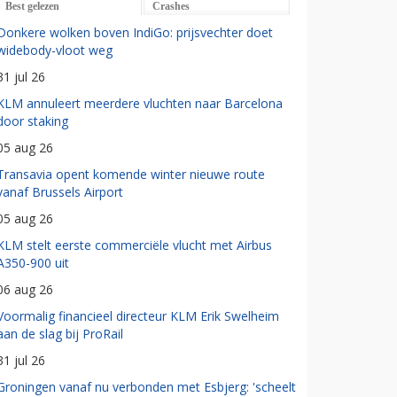
Best gelezen
Crashes
Donkere wolken boven IndiGo: prijsvechter doet
widebody-vloot weg
31 jul 26
KLM annuleert meerdere vluchten naar Barcelona
door staking
05 aug 26
Transavia opent komende winter nieuwe route
vanaf Brussels Airport
05 aug 26
KLM stelt eerste commerciële vlucht met Airbus
A350-900 uit
06 aug 26
Voormalig financieel directeur KLM Erik Swelheim
aan de slag bij ProRail
31 jul 26
Groningen vanaf nu verbonden met Esbjerg: 'scheelt