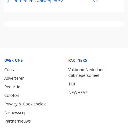
Jul: Rotterdam - Antwerpen €21
NS
OVER ONS
PARTNERS
Contact
Vakbond Nederlands
Cabinepersoneel
Adverteren
TUI
Redactie
NEWHEAP
Colofon
Privacy & Cookiebeleid
Nieuwsscript
Partnernieuws