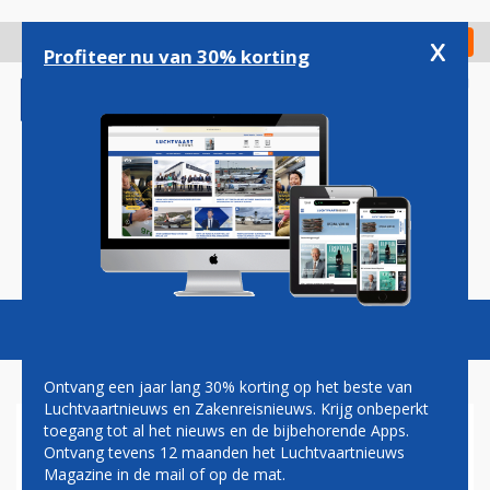
Overslaan
en
x
Digitaal Magazine
Registreer
Check in
naar
Profiteer nu van 30% korting
de
inhoud
gaan
Magazine
Podcasts
Vacatures
Toggl
naviga
Ontvang een jaar lang 30% korting op het beste van
Luchtvaartnieuws en Zakenreisnieuws. Krijg onbeperkt
toegang tot al het nieuws en de bijbehorende Apps.
AIRBUS HAALT AIR SENEGAL
Ontvang tevens 12 maanden het Luchtvaartnieuws
BINNEN ALS NIEUWE KLANT
Magazine in de mail of op de mat.