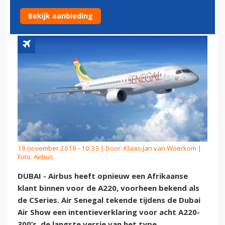
VOOR A220
Bekijk aanbieding
19 november 2019 - 10:33 | Door:
Klaas-Jan van Woerkom
|
Foto: Airbus
DUBAI - Airbus heeft opnieuw een Afrikaanse
klant binnen voor de A220, voorheen bekend als
de CSeries. Air Senegal tekende tijdens de Dubai
Air Show een intentieverklaring voor acht A220-
300’s, de langste versie van het type.