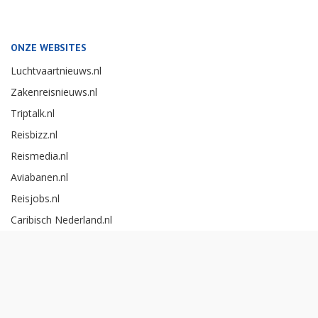
ONZE WEBSITES
Luchtvaartnieuws.nl
Zakenreisnieuws.nl
Triptalk.nl
Reisbizz.nl
Reismedia.nl
Aviabanen.nl
Reisjobs.nl
Caribisch Nederland.nl
Careerexperience.nl
Zakenreisawards.nl