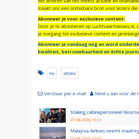
het leveren van het meest actuele en onafhankel
maakt ons een onmisbare bron voor lezers die g
Abonneer je voor exclusieve content:
Door je te abonneren op Luchtvaartnieuws.nl, 
je toegang tot exclusieve content en jarenlang
Abonneer je vandaag nog en word onderde
kwaliteit, betrouwbaarheid en échte journa
ita
alitalia
Verstuur per e-mail
Meld u aan voor de 
Staking cabinepersoneel Noorse
07-08-2026, 15:11
Malaysia Airlines neemt maatreg
07-08-2026, 14:07