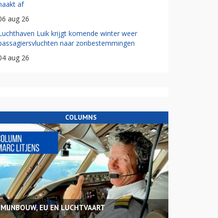
haakt af
06 aug 26
Luchthaven Luik krijgt komende winter weer
passagiersvluchten naar zonbestemmingen
04 aug 26
COLUMNS
MIJNBOUW, EU EN LUCHTVAART