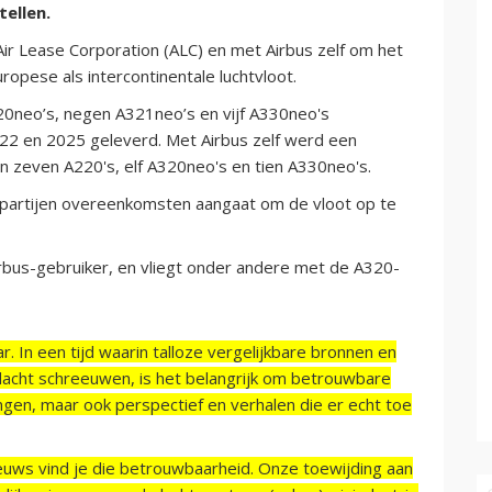
ellen.
ir Lease Corporation (ALC) en met Airbus zelf om het
opese als intercontinentale luchtvloot.
320neo’s, negen A321neo’s en vijf A330neo's
22 en 2025 geleverd. Met Airbus zelf werd een
an zeven A220's, elf A320neo's en tien A330neo's.
 partijen overeenkomsten aangaat om de vloot op te
rbus-gebruiker, en vliegt onder andere met de A320-
r. In een tijd waarin talloze vergelijkbare bronnen en
acht schreeuwen, is het belangrijk om betrouwbare
ngen, maar ook perspectief en verhalen die er echt toe
ieuws vind je die betrouwbaarheid. Onze toewijding aan