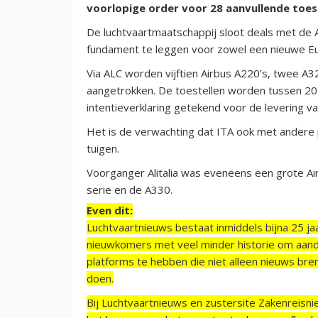
voorlopige order voor 28 aanvullende toest
De luchtvaartmaatschappij sloot deals met de A
fundament te leggen voor zowel een nieuwe Eur
Via ALC worden vijftien Airbus A220’s, twee A
aangetrokken. De toestellen worden tussen 20
intentieverklaring getekend voor de levering v
Het is de verwachting dat ITA ook met andere
tuigen.
Voorganger Alitalia was eveneens een grote Ai
serie en de A330.
Even dit:
Luchtvaartnieuws bestaat inmiddels bijna 25 jaa
nieuwkomers met veel minder historie om aand
platforms te hebben die niet alleen nieuws bre
doen.
Bij Luchtvaartnieuws en zustersite Zakenreisn