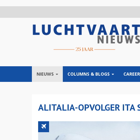
Overslaan
en
naar
de
inhoud
gaan
NIEUWS
COLUMNS & BLOGS
CAREER
ALITALIA-OPVOLGER ITA 