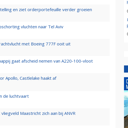
elling en ziet orderportefeuille verder groeien
chorting vluchten naar Tel Aviv
vrachtvlucht met Boeing 777F ooit uit
happij gaat afscheid nemen van A220-100-vloot
 Apollo, Castlelake haakt af
n de luchtvaart
t vliegveld Maastricht zich aan bij ANVR