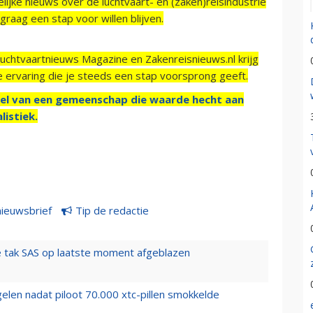
ijke nieuws over de luchtvaart- en (zaken)reisindustrie
raag een stap voor willen blijven.
Luchtvaartnieuws Magazine en Zakenreisnieuws.nl krijg
e ervaring die je steeds een stap voorsprong geeft.
el van een gemeenschap die waarde hecht aan
listiek.
nieuwsbrief
Tip de redactie
 tak SAS op laatste moment afgeblazen
elen nadat piloot 70.000 xtc-pillen smokkelde