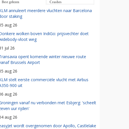
Best gelezen
Crashes
KLM annuleert meerdere vluchten naar Barcelona
door staking
05 aug 26
Donkere wolken boven IndiGo: prijsvechter doet
widebody-vloot weg
31 jul 26
Transavia opent komende winter nieuwe route
vanaf Brussels Airport
05 aug 26
KLM stelt eerste commerciële vlucht met Airbus
A350-900 uit
06 aug 26
Groningen vanaf nu verbonden met Esbjerg: 'scheelt
zeven uur rijden'
04 aug 26
easyJet wordt overgenomen door Apollo, Castlelake