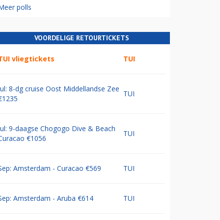
Meer polls
VOORDELIGE RETOURTICKETS
TUI vliegtickets
TUI
Jul: 8-dg cruise Oost Middellandse Zee
TUI
€1235
Jul: 9-daagse Chogogo Dive & Beach
TUI
Curacao €1056
Sep: Amsterdam - Curacao €569
TUI
Sep: Amsterdam - Aruba €614
TUI