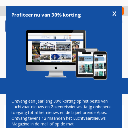
Overslaan
en
x
Digitaal Magazine
Registreer
Check in
naar
Profiteer nu van 30% korting
de
inhoud
gaan
Magazine
Podcasts
Vacatures
Toggl
naviga
Ontvang een jaar lang 30% korting op het beste van
Luchtvaartnieuws en Zakenreisnieuws. Krijg onbeperkt
toegang tot al het nieuws en de bijbehorende Apps.
AMERICAN AIRLINES
Ontvang tevens 12 maanden het Luchtvaartnieuws
VERBREEKT BANDEN MET
Magazine in de mail of op de mat.