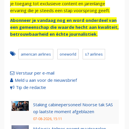
je toegang tot exclusieve content en jarenlange
ervaring die je steeds een stap voorsprong geeft.
Abonneer je vandaag nog en word onderdeel van
een gemeenschap die waarde hecht aan kwaliteit,
betrouwbaarheid en échte journalistiek.
american airlines
oneworld
s7 airlines
Verstuur per e-mail
Meld u aan voor de nieuwsbrief
Tip de redactie
Staking cabinepersoneel Noorse tak SAS
op laatste moment afgeblazen
07-08-2026, 15:11
Malaysia Airlines neemt maatregelen