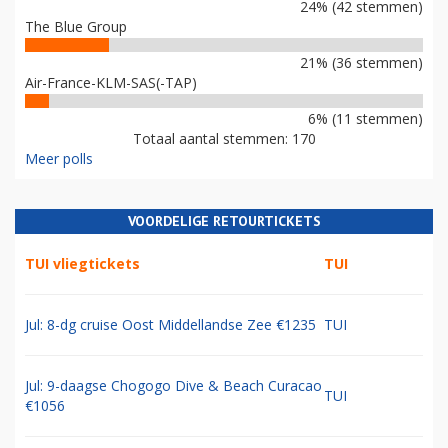
24% (42 stemmen)
The Blue Group
21% (36 stemmen)
Air-France-KLM-SAS(-TAP)
6% (11 stemmen)
Totaal aantal stemmen: 170
Meer polls
VOORDELIGE RETOURTICKETS
TUI vliegtickets
TUI
Jul: 8-dg cruise Oost Middellandse Zee €1235
TUI
Jul: 9-daagse Chogogo Dive & Beach Curacao
TUI
€1056