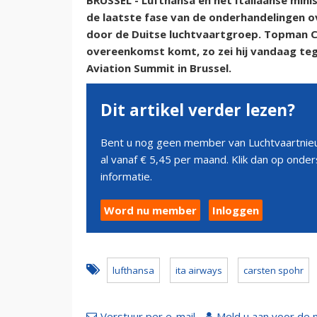
BRUSSEL - Lufthansa en het Italiaanse mini
de laatste fase van de onderhandelingen o
door de Duitse luchtvaartgroep. Topman Ca
overeenkomst komt, zo zei hij vandaag tegen
Aviation Summit in Brussel.
Dit artikel verder lezen?
Bent u nog geen member van Luchtvaartnieu
al vanaf € 5,45 per maand. Klik dan op ond
informatie.
Word nu member
Inloggen
lufthansa
ita airways
carsten spohr
Verstuur per e-mail
Meld u aan voor de 