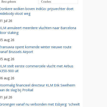
Best gelezen
Crashes
Donkere wolken boven IndiGo: prijsvechter doet
widebody-vloot weg
31 jul 26
KLM annuleert meerdere vluchten naar Barcelona
door staking
05 aug 26
Transavia opent komende winter nieuwe route
vanaf Brussels Airport
05 aug 26
KLM stelt eerste commerciële vlucht met Airbus
A350-900 uit
06 aug 26
Voormalig financieel directeur KLM Erik Swelheim
aan de slag bij ProRail
31 jul 26
Groningen vanaf nu verbonden met Esbjerg: 'scheelt