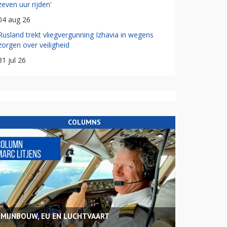
zeven uur rijden'
04 aug 26
Rusland trekt vliegvergunning Izhavia in wegens
zorgen over veiligheid
31 jul 26
COLUMNS
MIJNBOUW, EU EN LUCHTVAART