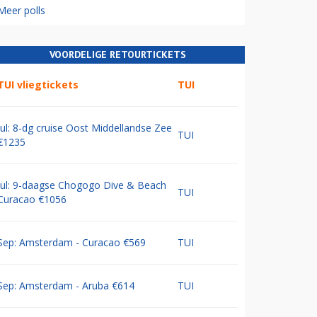
Meer polls
VOORDELIGE RETOURTICKETS
TUI vliegtickets
TUI
Jul: 8-dg cruise Oost Middellandse Zee
TUI
€1235
Jul: 9-daagse Chogogo Dive & Beach
TUI
Curacao €1056
Sep: Amsterdam - Curacao €569
TUI
Sep: Amsterdam - Aruba €614
TUI