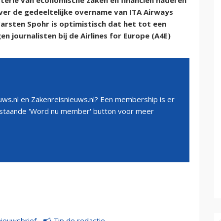
sterie van economische zaken en financiën naderen
ver de gedeeltelijke overname van ITA Airways
rsten Spohr is optimistisch dat het tot een
 journalisten bij de Airlines for Europe (A4E)
ws.nl en Zakenreisnieuws.nl? Een membership is er
erstaande 'Word nu member' button voor meer
nieuwsbrief
Tip de redactie