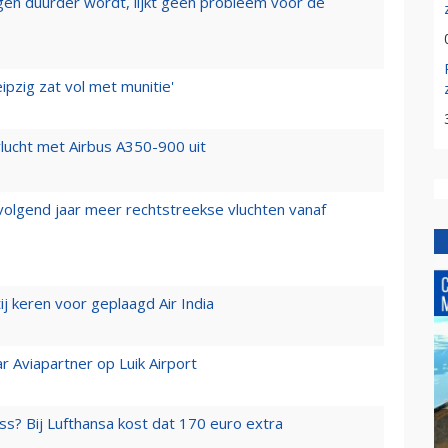
iegen duurder wordt, lijkt geen probleem voor de
ipzig zat vol met munitie'
lucht met Airbus A350-900 uit
 volgend jaar meer rechtstreekse vluchten vanaf
j keren voor geplaagd Air India
r Aviapartner op Luik Airport
ss? Bij Lufthansa kost dat 170 euro extra