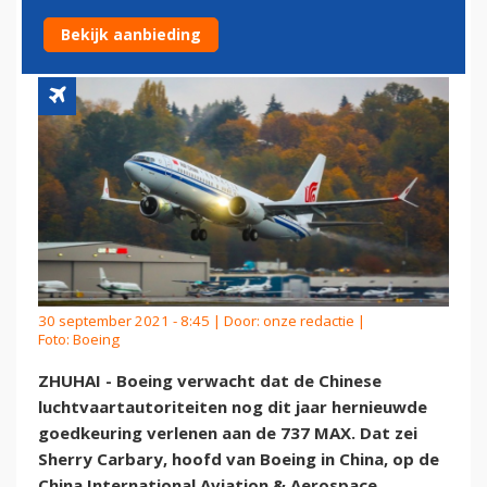
GOEDGEKEURD DOOR CHINA
Bekijk aanbieding
30 september 2021 - 8:45 | Door:
onze redactie
|
Foto: Boeing
ZHUHAI - Boeing verwacht dat de Chinese
luchtvaartautoriteiten nog dit jaar hernieuwde
goedkeuring verlenen aan de 737 MAX. Dat zei
Sherry Carbary, hoofd van Boeing in China, op de
China International Aviation & Aerospace