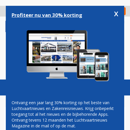
Overslaan
en
x
Digitaal Magazine
Registreer
Check in
naar
Profiteer nu van 30% korting
de
inhoud
gaan
Magazine
Podcasts
Vacatures
Toggl
naviga
Ontvang een jaar lang 30% korting op het beste van
Luchtvaartnieuws en Zakenreisnieuws. Krijg onbeperkt
toegang tot al het nieuws en de bijbehorende Apps.
BOEING 737 MAX MOGELIJK
Ontvang tevens 12 maanden het Luchtvaartnieuws
DIT JAAR WEER
Magazine in de mail of op de mat.