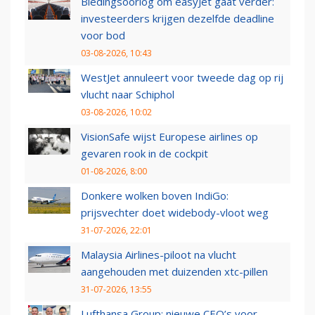
Biedingsoorlog om easyJet gaat verder:
investeerders krijgen dezelfde deadline
voor bod
03-08-2026, 10:43
WestJet annuleert voor tweede dag op rij
vlucht naar Schiphol
03-08-2026, 10:02
VisionSafe wijst Europese airlines op
gevaren rook in de cockpit
01-08-2026, 8:00
Donkere wolken boven IndiGo:
prijsvechter doet widebody-vloot weg
31-07-2026, 22:01
Malaysia Airlines-piloot na vlucht
aangehouden met duizenden xtc-pillen
31-07-2026, 13:55
Lufthansa Group: nieuwe CEO’s voor