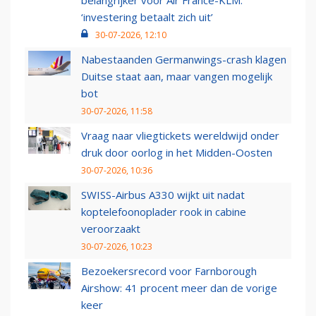
belangrijker voor Air France-KLM:
‘investering betaalt zich uit’
30-07-2026, 12:10
Nabestaanden Germanwings-crash klagen
Duitse staat aan, maar vangen mogelijk
bot
30-07-2026, 11:58
Vraag naar vliegtickets wereldwijd onder
druk door oorlog in het Midden-Oosten
30-07-2026, 10:36
SWISS-Airbus A330 wijkt uit nadat
koptelefoonoplader rook in cabine
veroorzaakt
30-07-2026, 10:23
Bezoekersrecord voor Farnborough
Airshow: 41 procent meer dan de vorige
keer