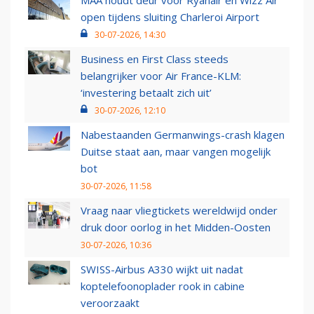
MAA houdt deur voor Ryanair en Wizz Air
open tijdens sluiting Charleroi Airport
30-07-2026, 14:30
Business en First Class steeds
belangrijker voor Air France-KLM:
‘investering betaalt zich uit’
30-07-2026, 12:10
Nabestaanden Germanwings-crash klagen
Duitse staat aan, maar vangen mogelijk
bot
30-07-2026, 11:58
Vraag naar vliegtickets wereldwijd onder
druk door oorlog in het Midden-Oosten
30-07-2026, 10:36
SWISS-Airbus A330 wijkt uit nadat
koptelefoonoplader rook in cabine
veroorzaakt