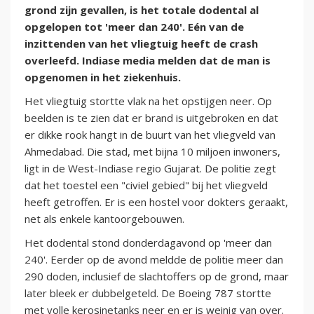
grond zijn gevallen, is het totale dodental al
opgelopen tot 'meer dan 240'. Eén van de
inzittenden van het vliegtuig heeft de crash
overleefd. Indiase media melden dat de man is
opgenomen in het ziekenhuis.
Het vliegtuig stortte vlak na het opstijgen neer. Op
beelden is te zien dat er brand is uitgebroken en dat
er dikke rook hangt in de buurt van het vliegveld van
Ahmedabad. Die stad, met bijna 10 miljoen inwoners,
ligt in de West-Indiase regio Gujarat. De politie zegt
dat het toestel een "civiel gebied" bij het vliegveld
heeft getroffen. Er is een hostel voor dokters geraakt,
net als enkele kantoorgebouwen.
Het dodental stond donderdagavond op 'meer dan
240'. Eerder op de avond meldde de politie meer dan
290 doden, inclusief de slachtoffers op de grond, maar
later bleek er dubbelgeteld. De Boeing 787 stortte
met volle kerosinetanks neer en er is weinig van over.