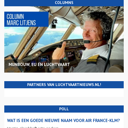
COLUMNS
MIJNBOUW, EU EN LUCHTVAART
PARTNERS VAN LUCHTVAARTNIEUWS.NL!
POLL
WAT IS EEN GOEDE NIEUWE NAAM VOOR AIR FRANCE-KLM?