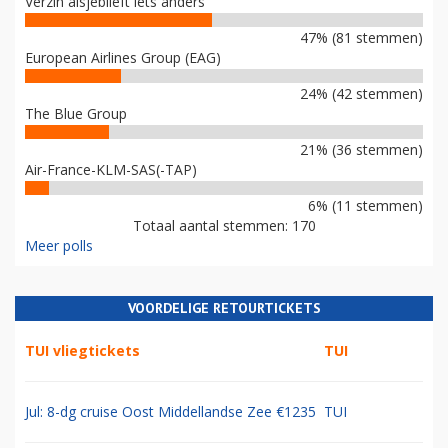
Verzin alsjeblieft iets anders
47% (81 stemmen)
European Airlines Group (EAG)
24% (42 stemmen)
The Blue Group
21% (36 stemmen)
Air-France-KLM-SAS(-TAP)
6% (11 stemmen)
Totaal aantal stemmen: 170
Meer polls
VOORDELIGE RETOURTICKETS
TUI vliegtickets
TUI
Jul: 8-dg cruise Oost Middellandse Zee €1235
TUI