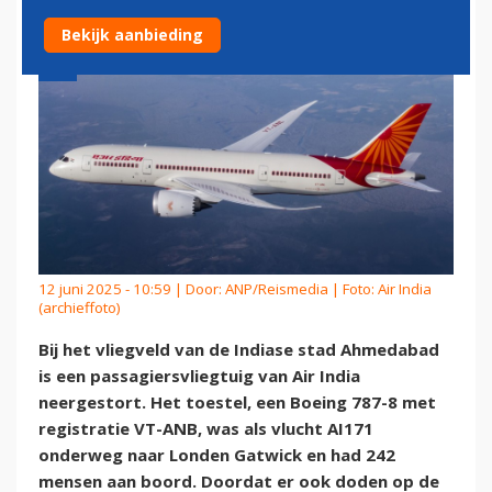
Bekijk aanbieding
12 juni 2025 - 10:59 | Door:
ANP/Reismedia
| Foto: Air India
(archieffoto)
Bij het vliegveld van de Indiase stad Ahmedabad
is een passagiersvliegtuig van Air India
neergestort. Het toestel, een Boeing 787-8 met
registratie VT-ANB, was als vlucht AI171
onderweg naar Londen Gatwick en had 242
mensen aan boord. Doordat er ook doden op de