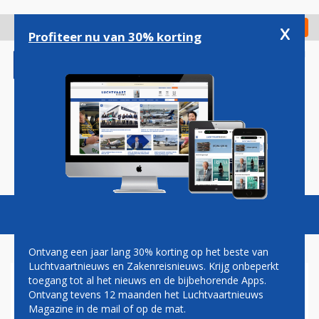
Overslaan
en
x
Digitaal Magazine
Registreer
Check in
naar
Profiteer nu van 30% korting
de
inhoud
gaan
Magazine
Podcasts
Vacatures
Toggl
naviga
Ontvang een jaar lang 30% korting op het beste van
Luchtvaartnieuws en Zakenreisnieuws. Krijg onbeperkt
toegang tot al het nieuws en de bijbehorende Apps.
BOEING 787 VAN AIR INDIA
Ontvang tevens 12 maanden het Luchtvaartnieuws
NEERGESTORT
Magazine in de mail of op de mat.