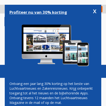
Overslaan
en
x
Digitaal Magazine
Registreer
Check in
naar
Profiteer nu van 30% korting
de
inhoud
gaan
Magazine
Podcasts
Vacatures
Toggl
naviga
Ontvang een jaar lang 30% korting op het beste van
Luchtvaartnieuws en Zakenreisnieuws. Krijg onbeperkt
toegang tot al het nieuws en de bijbehorende Apps.
BRANSON WIL AMERIKAANSE
Ontvang tevens 12 maanden het Luchtvaartnieuws
LOW-COST AIRLINE
Magazine in de mail of op de mat.