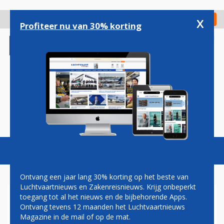
Overslaan
en
x
Digitaal Magazine
Registreer
Check in
naar
Profiteer nu van 30% korting
de
inhoud
gaan
Magazine
Podcasts
Vacatures
Toggl
naviga
Ontvang een jaar lang 30% korting op het beste van
Luchtvaartnieuws en Zakenreisnieuws. Krijg onbeperkt
toegang tot al het nieuws en de bijbehorende Apps.
BRUSSEL EN NEURENBERG
Ontvang tevens 12 maanden het Luchtvaartnieuws
VERBONDEN DOOR BRUSSELS
Magazine in de mail of op de mat.