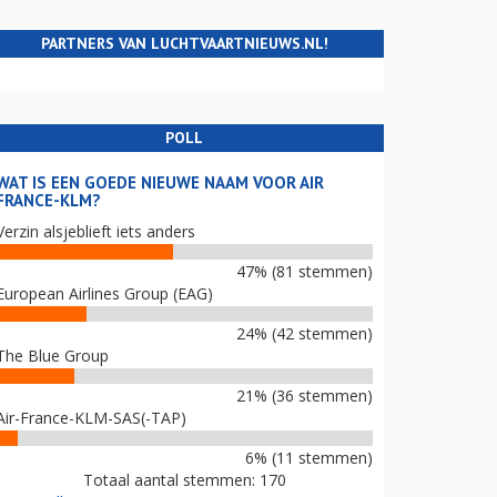
PARTNERS VAN LUCHTVAARTNIEUWS.NL!
POLL
WAT IS EEN GOEDE NIEUWE NAAM VOOR AIR
FRANCE-KLM?
Verzin alsjeblieft iets anders
47% (81 stemmen)
European Airlines Group (EAG)
24% (42 stemmen)
The Blue Group
21% (36 stemmen)
Air-France-KLM-SAS(-TAP)
6% (11 stemmen)
Totaal aantal stemmen: 170