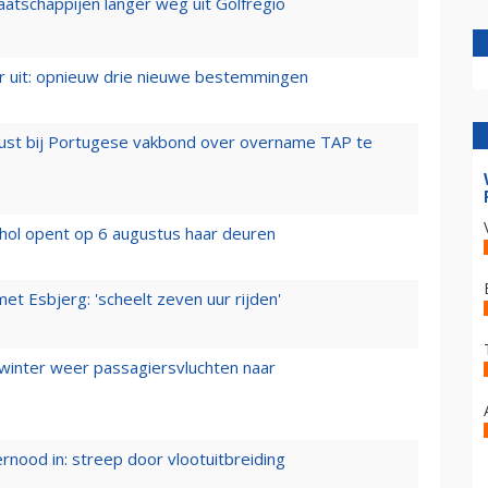
aatschappijen langer weg uit Golfregio
er uit: opnieuw drie nieuwe bestemmingen
rust bij Portugese vakbond over overname TAP te
hol opent op 6 augustus haar deuren
t Esbjerg: 'scheelt zeven uur rijden'
 winter weer passagiersvluchten naar
ernood in: streep door vlootuitbreiding