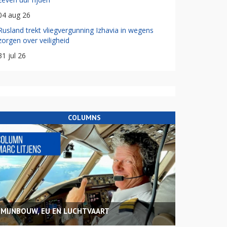
04 aug 26
Rusland trekt vliegvergunning Izhavia in wegens
zorgen over veiligheid
31 jul 26
COLUMNS
MIJNBOUW, EU EN LUCHTVAART