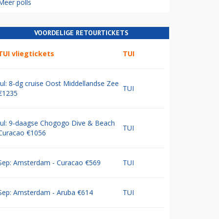
Meer polls
VOORDELIGE RETOURTICKETS
TUI vliegtickets
TUI
Jul: 8-dg cruise Oost Middellandse Zee
TUI
€1235
Jul: 9-daagse Chogogo Dive & Beach
TUI
Curacao €1056
Sep: Amsterdam - Curacao €569
TUI
Sep: Amsterdam - Aruba €614
TUI