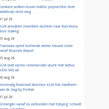
Donkere wolken boven IndiGo: prijsvechter doet
widebody-vloot weg
31 jul 26
KLM annuleert meerdere vluchten naar Barcelona
door staking
05 aug 26
Transavia opent komende winter nieuwe route
vanaf Brussels Airport
05 aug 26
KLM stelt eerste commerciële vlucht met Airbus
A350-900 uit
06 aug 26
Voormalig financieel directeur KLM Erik Swelheim
aan de slag bij ProRail
31 jul 26
Groningen vanaf nu verbonden met Esbjerg: 'scheelt
zeven uur rijden'