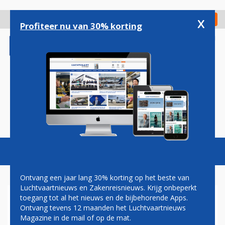
Overslaan
en
x
Digitaal Magazine
Registreer
Check in
naar
Profiteer nu van 30% korting
de
inhoud
gaan
Magazine
Podcasts
Vacatures
Toggl
naviga
Ontvang een jaar lang 30% korting op het beste van
Luchtvaartnieuws en Zakenreisnieuws. Krijg onbeperkt
toegang tot al het nieuws en de bijbehorende Apps.
CHAOS OP FRANSE
Ontvang tevens 12 maanden het Luchtvaartnieuws
LUCHTHAVENS VOORKOMEN
Magazine in de mail of op de mat.