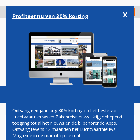
Overslaan
en
x
Digitaal Magazine
Registreer
Check in
naar
Profiteer nu van 30% korting
de
inhoud
gaan
Magazine
Podcasts
Vacatures
Toggl
naviga
Ontvang een jaar lang 30% korting op het beste van
Luchtvaartnieuws en Zakenreisnieuws. Krijg onbeperkt
toegang tot al het nieuws en de bijbehorende Apps.
CONDOR NEEMT AFSCHEID
Ontvang tevens 12 maanden het Luchtvaartnieuws
VAN BOEING 757: EINDE VAN
Magazine in de mail of op de mat.