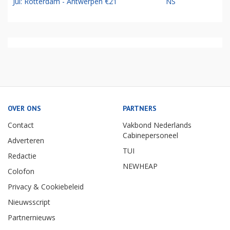
Jul: Rotterdam - Antwerpen €21
NS
OVER ONS
PARTNERS
Contact
Vakbond Nederlands
Cabinepersoneel
Adverteren
TUI
Redactie
NEWHEAP
Colofon
Privacy & Cookiebeleid
Nieuwsscript
Partnernieuws