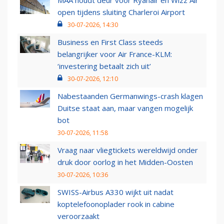
MAA houdt deur voor Ryanair en Wizz Air
open tijdens sluiting Charleroi Airport
30-07-2026, 14:30
Business en First Class steeds
belangrijker voor Air France-KLM:
‘investering betaalt zich uit’
30-07-2026, 12:10
Nabestaanden Germanwings-crash klagen
Duitse staat aan, maar vangen mogelijk
bot
30-07-2026, 11:58
Vraag naar vliegtickets wereldwijd onder
druk door oorlog in het Midden-Oosten
30-07-2026, 10:36
SWISS-Airbus A330 wijkt uit nadat
koptelefoonoplader rook in cabine
veroorzaakt