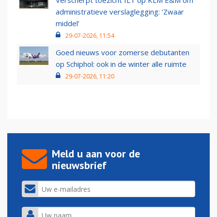
Verscherpt toezicht ILT op KLM E&M om
administratieve verslaglegging: ‘Zwaar
middel’
29-07-2026, 11:54
Goed nieuws voor zomerse debutanten
op Schiphol: ook in de winter alle ruimte
29-07-2026, 11:20
Meld u aan voor de
nieuwsbrief