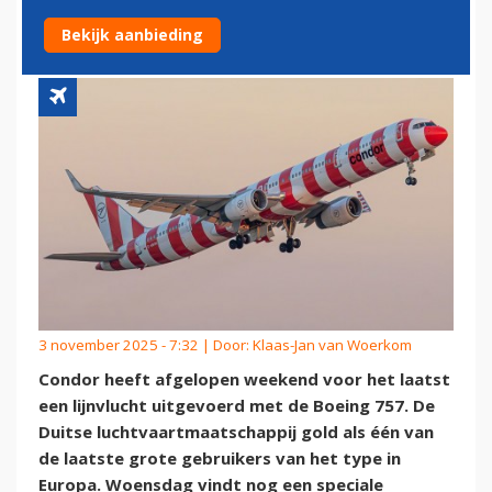
EEN TIJDPERK
Bekijk aanbieding
3 november 2025 - 7:32 | Door:
Klaas-Jan van Woerkom
Condor heeft afgelopen weekend voor het laatst
een lijnvlucht uitgevoerd met de Boeing 757. De
Duitse luchtvaartmaatschappij gold als één van
de laatste grote gebruikers van het type in
Europa. Woensdag vindt nog een speciale