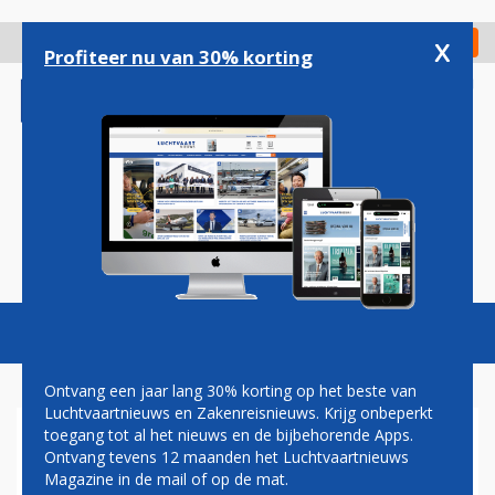
Overslaan
en
x
Digitaal Magazine
Registreer
Check in
naar
Profiteer nu van 30% korting
de
inhoud
gaan
Magazine
Podcasts
Vacatures
Toggl
naviga
Ontvang een jaar lang 30% korting op het beste van
Luchtvaartnieuws en Zakenreisnieuws. Krijg onbeperkt
toegang tot al het nieuws en de bijbehorende Apps.
COPA AIRLINES TERUG NAAR
Ontvang tevens 12 maanden het Luchtvaartnieuws
SINT MAARTEN
Magazine in de mail of op de mat.