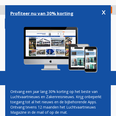
Overslaan
en
x
Digitaal Magazine
Registreer
Check in
naar
Profiteer nu van 30% korting
de
inhoud
gaan
Magazine
Podcasts
Vacatures
Toggl
naviga
Ontvang een jaar lang 30% korting op het beste van
Luchtvaartnieuws en Zakenreisnieuws. Krijg onbeperkt
toegang tot al het nieuws en de bijbehorende Apps.
CRASH DREAMLINER AIR
Ontvang tevens 12 maanden het Luchtvaartnieuws
INDIA: 'TE WEINIG
Magazine in de mail of op de mat.