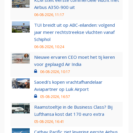
KLM stelt eerste commerciële vlucht met
Airbus A350-900 uit
06-08-2026, 11:17
TUI breidt uit op ABC-eilanden: volgend
jaar meer rechtstreekse vluchten vanaf
Schiphol
06-08-2026, 10:24
Nieuwe ervaren CEO moet het tij keren
voor geplaagd Air India
06-08-2026, 10:17
Saoedi’s kopen vrachtafhandelaar
Aviapartner op Luik Airport
05-08-2026, 16:57
Raamstoeltje in de Business Class? Bij
Lufthansa kost dat 170 euro extra
05-08-2026, 16:41
Cathay Pacific ziet levering eerste Airbus