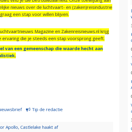
ijke nieuws over de luchtvaart- en (zaken)reisindustrie
raag een stap voor willen blijven.
Luchtvaartnieuws Magazine en Zakenreisnieuws.nl krijg
e ervaring die je steeds een stap voorsprong geeft.
el van een gemeenschap die waarde hecht aan
listiek.
nieuwsbrief
Tip de redactie
 Apollo, Castlelake haakt af