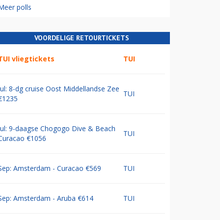
Meer polls
VOORDELIGE RETOURTICKETS
TUI vliegtickets
TUI
Jul: 8-dg cruise Oost Middellandse Zee
TUI
€1235
Jul: 9-daagse Chogogo Dive & Beach
TUI
Curacao €1056
Sep: Amsterdam - Curacao €569
TUI
Sep: Amsterdam - Aruba €614
TUI