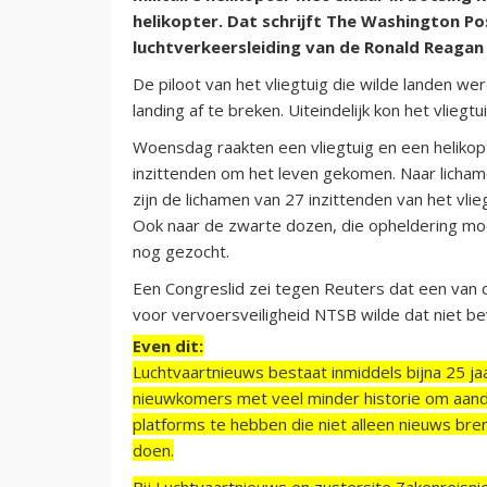
helikopter. Dat schrijft The Washington P
luchtverkeersleiding van de Ronald Reagan 
De piloot van het vliegtuig die wilde landen w
landing af te breken. Uiteindelijk kon het vliegtui
Woensdag raakten een vliegtuig en een helikopte
inzittenden om het leven gekomen. Naar licha
zijn de lichamen van 27 inzittenden van het vli
Ook naar de zwarte dozen, die opheldering mo
nog gezocht.
Een Congreslid zei tegen Reuters dat een va
voor vervoersveiligheid NTSB wilde dat niet be
Even dit:
Luchtvaartnieuws bestaat inmiddels bijna 25 jaa
nieuwkomers met veel minder historie om aand
platforms te hebben die niet alleen nieuws bre
doen.
Bij Luchtvaartnieuws en zustersite Zakenreisn