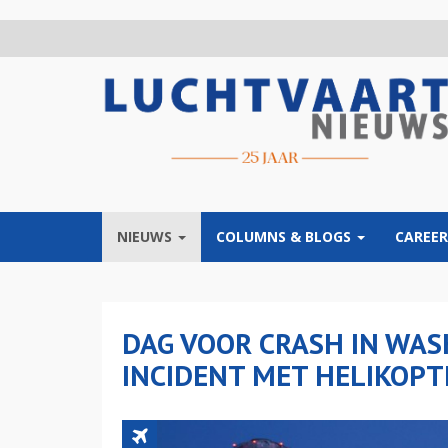
Overslaan
en
naar
de
inhoud
gaan
NIEUWS
COLUMNS & BLOGS
CAREER
DAG VOOR CRASH IN WAS
INCIDENT MET HELIKOPT