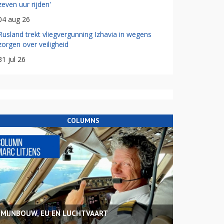
zeven uur rijden'
04 aug 26
Rusland trekt vliegvergunning Izhavia in wegens
zorgen over veiligheid
31 jul 26
COLUMNS
MIJNBOUW, EU EN LUCHTVAART