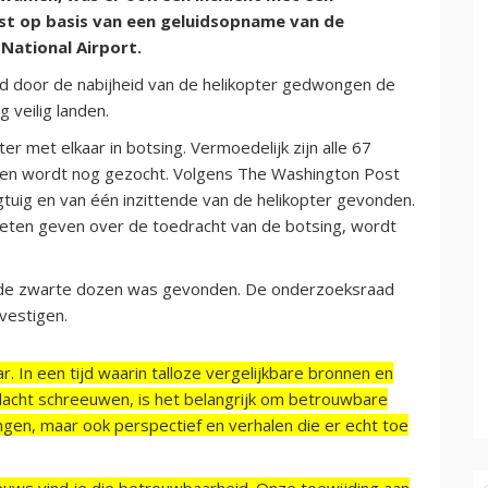
ost op basis van een geluidsopname van de
National Airport.
erd door de nabijheid van de helikopter gedwongen de
g veilig landen.
r met elkaar in botsing. Vermoedelijk zijn alle 67
men wordt nog gezocht. Volgens The Washington Post
egtuig en van één inzittende van de helikopter gevonden.
eten geven over de toedracht van de botsing, wordt
n de zwarte dozen was gevonden. De onderzoeksraad
vestigen.
r. In een tijd waarin talloze vergelijkbare bronnen en
acht schreeuwen, is het belangrijk om betrouwbare
ngen, maar ook perspectief en verhalen die er echt toe
ieuws vind je die betrouwbaarheid. Onze toewijding aan