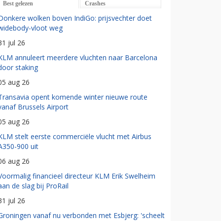
Best gelezen
Crashes
Donkere wolken boven IndiGo: prijsvechter doet
widebody-vloot weg
31 jul 26
KLM annuleert meerdere vluchten naar Barcelona
door staking
05 aug 26
Transavia opent komende winter nieuwe route
vanaf Brussels Airport
05 aug 26
KLM stelt eerste commerciële vlucht met Airbus
A350-900 uit
06 aug 26
Voormalig financieel directeur KLM Erik Swelheim
aan de slag bij ProRail
31 jul 26
Groningen vanaf nu verbonden met Esbjerg: 'scheelt