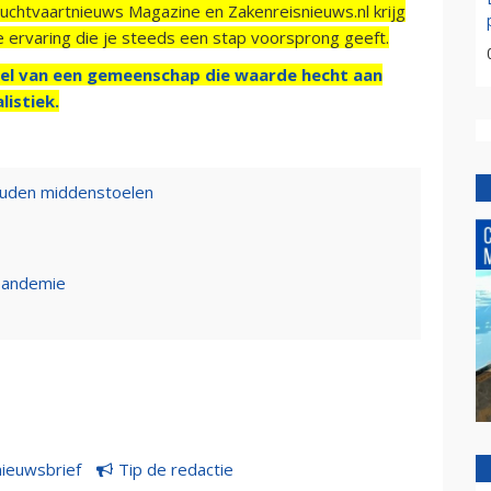
Luchtvaartnieuws Magazine en Zakenreisnieuws.nl krijg
e ervaring die je steeds een stap voorsprong geeft.
el van een gemeenschap die waarde hecht aan
listiek.
houden middenstoelen
apandemie
nieuwsbrief
Tip de redactie