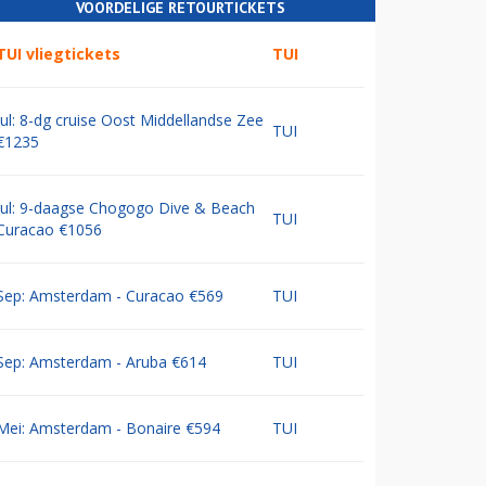
VOORDELIGE RETOURTICKETS
TUI vliegtickets
TUI
Jul: 8-dg cruise Oost Middellandse Zee
TUI
€1235
Jul: 9-daagse Chogogo Dive & Beach
TUI
Curacao €1056
Sep: Amsterdam - Curacao €569
TUI
Sep: Amsterdam - Aruba €614
TUI
Mei: Amsterdam - Bonaire €594
TUI