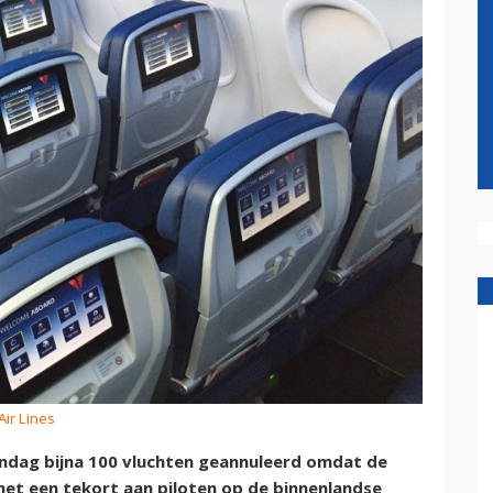
Air Lines
ondag bijna 100 vluchten geannuleerd omdat de
et een tekort aan piloten op de binnenlandse