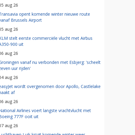
05 aug 26
Transavia opent komende winter nieuwe route
vanaf Brussels Airport
05 aug 26
KLM stelt eerste commerciële vlucht met Airbus
A350-900 uit
06 aug 26
Groningen vanaf nu verbonden met Esbjerg: 'scheelt
zeven uur rijden'
04 aug 26
easyJet wordt overgenomen door Apollo, Castlelake
haakt af
06 aug 26
National Airlines voert langste vrachtvlucht met
Boeing 777F ooit uit
07 aug 26
Luchthaven Luik krijgt komende winter weer