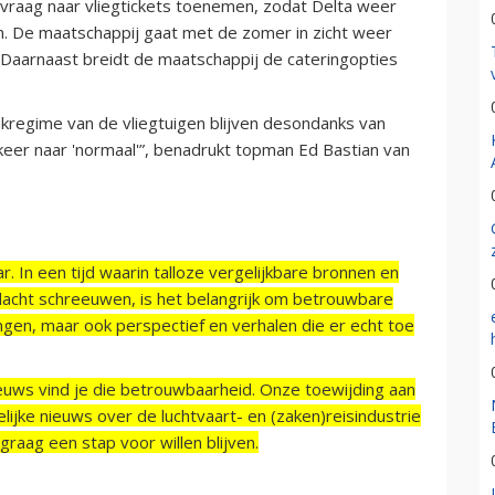
vraag naar vliegtickets toenemen, zodat Delta weer
en. De maatschappij gaat met de zomer in zicht weer
 Daarnaast breidt de maatschappij de cateringopties
regime van de vliegtuigen blijven desondanks van
keer naar 'normaal'”, benadrukt topman Ed Bastian van
r. In een tijd waarin talloze vergelijkbare bronnen en
acht schreeuwen, is het belangrijk om betrouwbare
ngen, maar ook perspectief en verhalen die er echt toe
ieuws vind je die betrouwbaarheid. Onze toewijding aan
ijke nieuws over de luchtvaart- en (zaken)reisindustrie
raag een stap voor willen blijven.