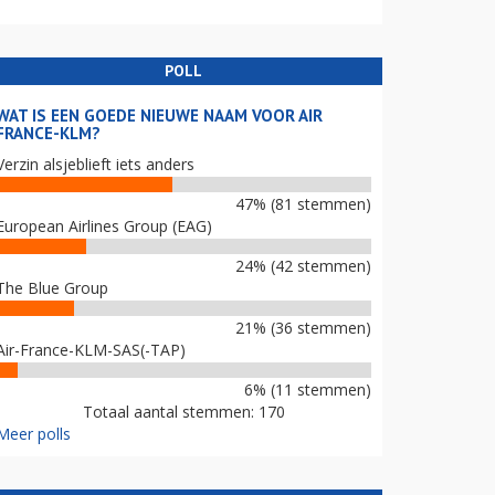
POLL
WAT IS EEN GOEDE NIEUWE NAAM VOOR AIR
FRANCE-KLM?
Verzin alsjeblieft iets anders
47% (81 stemmen)
European Airlines Group (EAG)
24% (42 stemmen)
The Blue Group
21% (36 stemmen)
Air-France-KLM-SAS(-TAP)
6% (11 stemmen)
Totaal aantal stemmen: 170
Meer polls