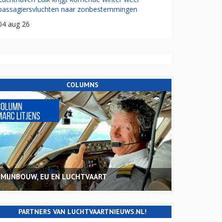
passagiersvluchten naar zonbestemmingen
04 aug 26
COLUMNS
MIJNBOUW, EU EN LUCHTVAART
PARTNERS VAN LUCHTVAARTNIEUWS.NL!