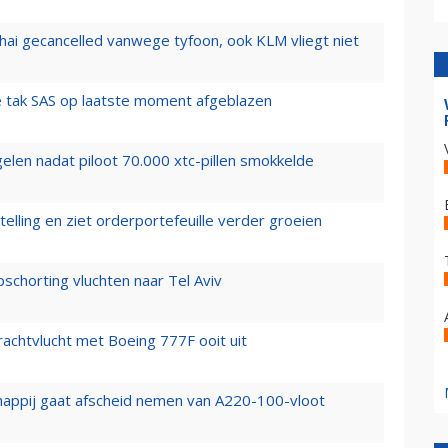
hai gecancelled vanwege tyfoon, ook KLM vliegt niet
 tak SAS op laatste moment afgeblazen
elen nadat piloot 70.000 xtc-pillen smokkelde
elling en ziet orderportefeuille verder groeien
chorting vluchten naar Tel Aviv
vrachtvlucht met Boeing 777F ooit uit
happij gaat afscheid nemen van A220-100-vloot