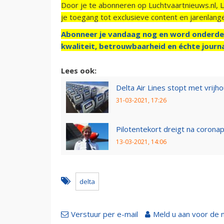
Door je te abonneren op Luchtvaartnieuws.nl, 
je toegang tot exclusieve content en jarenlang
Abonneer je vandaag nog en word onderde
kwaliteit, betrouwbaarheid en échte journa
Lees ook:
Delta Air Lines stopt met vrij
31-03-2021, 17:26
Pilotentekort dreigt na coron
13-03-2021, 14:06
delta
Verstuur per e-mail
Meld u aan voor de 